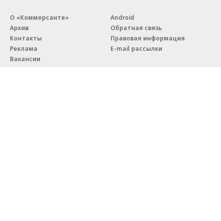
О «Коммерсанте»
Android
Архив
Обратная связь
Контакты
Правовая информация
Реклама
E-mail рассылки
Вакансии
18+
© АО «Коммерсантъ». 127006, Москва, Оружейный переулок д. 41,
тел. +7 (495) 797-69-70.
Сетевое издание «Коммерсантъ» (доменное имя сайта:
kommersant.ru) зарегистрировано Федеральной службой
по надзору в сфере связи, информационных технологий и массовых
коммуникаций (Роскомнадзор), регистрационный номер и дата
принятия решения о регистрации: серия
Эл № ФС77-76922
от 11 октября 2019 г.
Партнерские проекты/материалы, новости компаний, материалы
с пометкой «Промо» и «Официальное сообщение» опубликованы
на коммерческой основе.