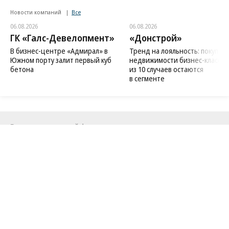
Новости компаний
Все
06.08.2026
06.08.2026
ГК «Галс-Девелопмент»
«Донстрой»
В бизнес-центре «Адмирал» в
Тренд на лояльность: покупат
Южном порту залит первый куб
недвижимости бизнес-класса в
бетона
из 10 случаев остаются
в сегменте
Благотворительный фонд
18+ реклама
О «Коммерсанте»
Android
Архив
Обратная связь
Контакты
Правовая информация
Реклама
E-mail рассылки
Вакансии