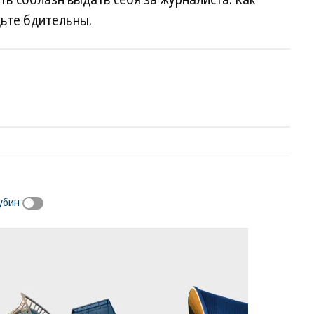
дьте бдительны.
убин