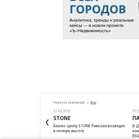
Новости компаний
Все
07.08.2026
07.
STONE
П
Бизнес-центр STONE Римская возведен
В Д
в полную высоту
ком
ESG