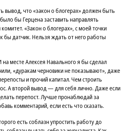
ь вывод, что «закон о блогерах» должен быть
е было бы Герцена заставить направлять
комитет. «Закон о блогерах», с моей точки
ак бы датчик. Нельзя ждать от него работы
И на месте Алексея Навального я бы сделал
учили, «дуракам черновики не показывают», даже
перепосты и прочий капитал. Чем строить
ос. А второй вывод — для себя лично. Даже если
делать перепост. Лучше пронаблюдай за
авь комментарий, если есть что сказать.
торого есть соблазн упростить работу до
сть соблазн выдать себя за журналиста. Как