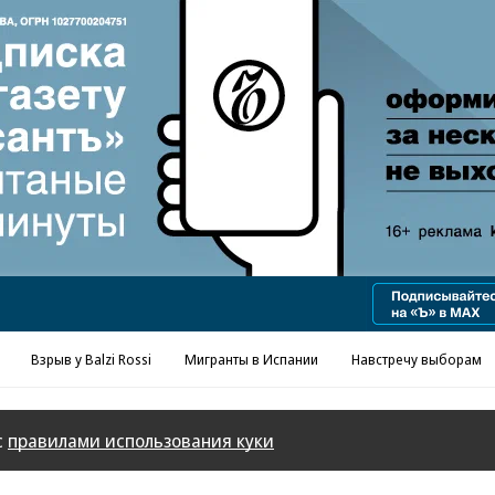
Реклама в «Ъ» www.kommersant.ru/ad
Взрыв у Balzi Rossi
Мигранты в Испании
Навстречу выборам
с
правилами использования куки