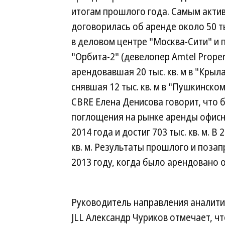
итогам прошлого года. Самым акти
договорилась об аренде около 50 тыс
в деловом центре "Москва-Сити" и п
"Орбита-2" (девелопер Amtel Propert
арендовавшая 20 тыс. кв. м в "Крыл
снявшая 12 тыс. кв. м в "Пушкинск
CBRE Елена Денисова говорит, что 
поглощения на рынке аренды офисн
2014 года и достиг 703 тыс. кв. м. В
кв. м. Результаты прошлого и позап
2013 году, когда было арендовано ок
Руководитель направления аналити
JLL Александр Чуриков отмечает, чт