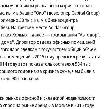
вным участником рынка была мэрия, которая
. кв. м в башне "Око" (девелопер Capital Group)
римерно 30 тыс. кв. м в бизнес-центре
ies). На третьем месте Adidas Group,
атских Холмах", далее — госкомпания "Автодор",
ом доме". Директор отдела офисных помещений
благодаря сделкам с госучастием общий объем
ых помещений в 2015 году превысил результаты
 2014 году этот показатель составлял 584 тыс.
рошлого годов из-за кризиса хуже, чем были в
оло 900 тыс. кв. м.
ки рынков офисной и складской недвижимости
о спрос на рынке аренды в Москве в 2015 году