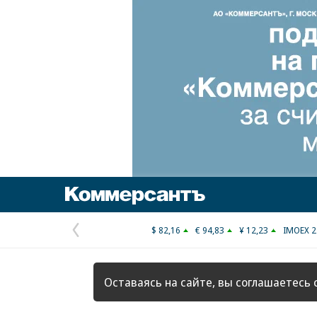
Коммерсантъ
$ 82,16
€ 94,83
¥ 12,23
IMOEX 2
Предыдущая
страница
Оставаясь на сайте, вы соглашаетесь 