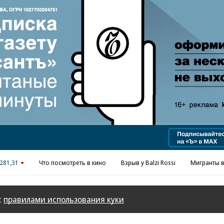
Реклама в «Ъ» www.kommersant.ru/ad
281,31
Что посмотреть в кино
Взрыв у Balzi Rossi
Мигранты в
с
правилами использования куки