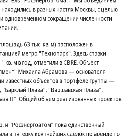
авитель "Росэнергоатома". "Мы объединяем
находились в разных частях Москвы, с целью
ри одновременном сокращении численности
мпании.
лощадь 63 тыс. кв. м) расположен в
анцией метро "Технопарк". Здесь ставки
 1 кв. м в год, отметили в CBRE. Объект
опмент" Михаила Абрамова — основателя
ди известных объектов в портфеле группы —
, "Барклай Плаза", "Варшавская Плаза",
лаза II". Общий объем реализованных проектов
р, и "Росэнергоатом" пока единственный
ала в пятерку крупнейших сделок по аренде по