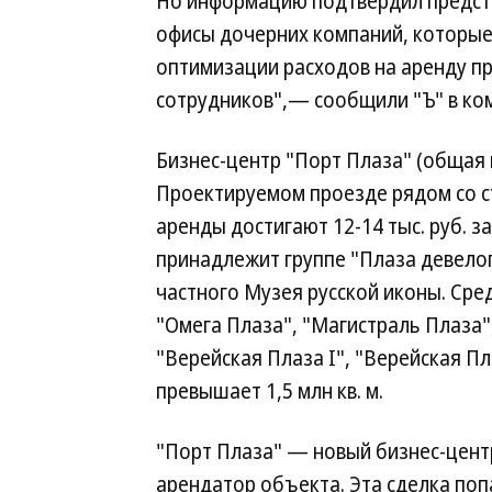
Но информацию подтвердил предст
офисы дочерних компаний, которые 
оптимизации расходов на аренду п
сотрудников",— сообщили "Ъ" в ко
Бизнес-центр "Порт Плаза" (общая п
Проектируемом проезде рядом со ст
аренды достигают 12-14 тыс. руб. за
принадлежит группе "Плаза девел
частного Музея русской иконы. Сре
"Омега Плаза", "Магистраль Плаза"
"Верейская Плаза I", "Верейская П
превышает 1,5 млн кв. м.
"Порт Плаза" — новый бизнес-цент
арендатор объекта. Эта сделка поп