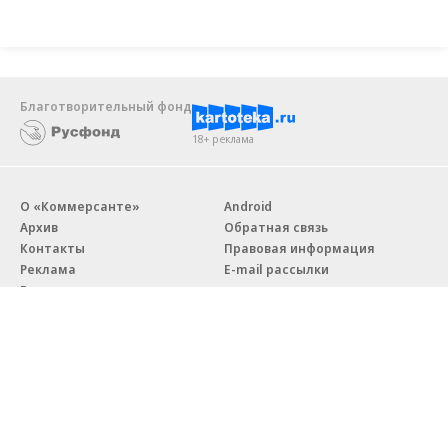
Благотворительный фонд
18+ реклама
О «Коммерсанте»
Android
Архив
Обратная связь
Контакты
Правовая информация
Реклама
E-mail рассылки
Вакансии
18+
© АО «Коммерсантъ». 127006, Москва, Оружейный переулок д. 41,
тел. +7 (495) 797-69-70.
Сетевое издание «Коммерсантъ» (доменное имя сайта: