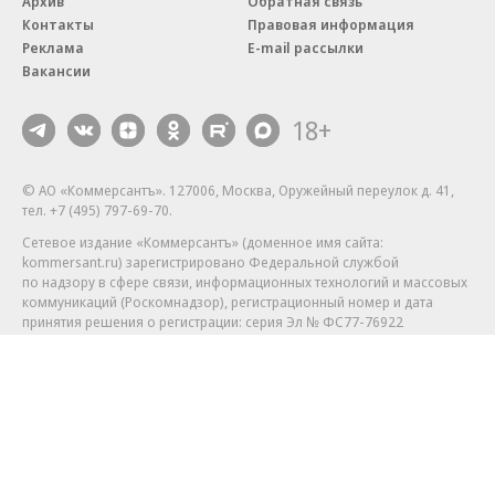
Архив
Обратная связь
Контакты
Правовая информация
Реклама
E-mail рассылки
Вакансии
18+
© АО «Коммерсантъ». 127006, Москва, Оружейный переулок д. 41,
тел. +7 (495) 797-69-70.
Сетевое издание «Коммерсантъ» (доменное имя сайта:
kommersant.ru) зарегистрировано Федеральной службой
по надзору в сфере связи, информационных технологий и массовых
коммуникаций (Роскомнадзор), регистрационный номер и дата
принятия решения о регистрации: серия
Эл № ФС77-76922
от 11 октября 2019 г.
Партнерские проекты/материалы, новости компаний, материалы
с пометкой «Промо» и «Официальное сообщение» опубликованы
на коммерческой основе.
На kommersant.ru применяются рекомендательные технологии.
Подробнее