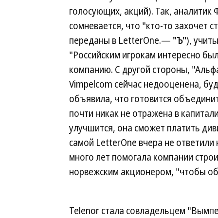
голосующих, акций). Так, аналитик
сомневается, что "кто-то захочет с
переданы в LetterOne.—
"Ъ"
), учит
"Российским игрокам интересно бы
компанию. С другой стороны, "Альфа
Vimpelcom сейчас недооценена, буд
объявила, что готовится объединит
почти никак не отражена в капитал
улучшится, она сможет платить ди
самой LetterOne вчера не ответили 
много лет помогала компании строи
норвежским акционером, "чтобы об
Telenor стала совладельцем "Вымпел