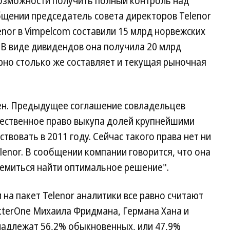
возможности получить полный контроль над
щении председатель совета директоров Telenor
enor в Vimpelcom составили 15 млрд норвежских
. В виде дивидендов она получила 20 млрд
ерно столько же составляет и текущая рыночная
ен. Предыдущее соглашение совладельцев
ественное право выкупа долей крупнейшими
твовать в 2011 году. Сейчас такого права нет ни
elenor. В сообщении компании говорится, что она
тремиться найти оптимальное решение".
а пакет Telenor аналитики все равно считают
tterOne Михаила Фридмана, Германа Хана и
надлежат 56,2% обыкновенных, или 47,9%