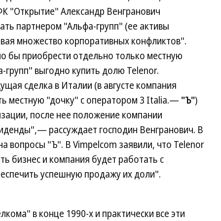
 ФК "Открытие" Александр Венгранович
тать партнером "Альфа-групп" (ее активы
ывая множество корпоративных конфликтов".
ло бы приобрести отдельно только местную
-групп" выгодно купить долю Telenor.
ущая сделка в Италии (в августе компания
ь местную "дочку" с оператором 3 Italia.—
"Ъ"
)
изации, после нее положение компании
виденды",— рассуждает господин Венгранович. В
на вопросы "Ъ". В Vimpelcom заявили, что Telenor
ть бизнес и компания будет работать с
еспечить успешную продажу их доли".
кома" в конце 1990-х и практически все эти