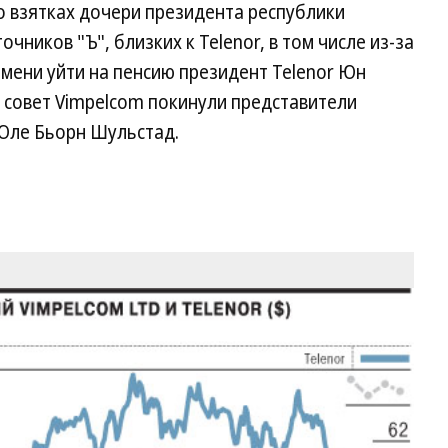
о взятках дочери президента республики
чников "Ъ", близких к Telenor, в том числе из-за
мени уйти на пенсию президент Telenor Юн
 совет Vimpelcom покинули представители
Оле Бьорн Шульстад.