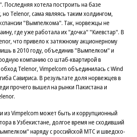
". Последняя хотела построить на базе
но Telenor, сама являясь таким холдингом,
кспансии "Вымпелкома". Так, норвежцы не
ину, где уже работала их "дочка" "Киевстар". В
lenor, что привело к затяжному акционерному
лишь в 2010 году, объединив "Вымпелком" и
родную компанию со штаб-квартирой в
в обход Telenor, Vimpelcom объединилась с Wind
гиба Савириса. В результате доля норвежцев в
еди прочего вышел на рынки Пакистана и
lenor.
ти из Vimpelcom может быть и коррупционный
тора в Узбекистане, долгое время не сходивший
"Вымпелком" наряду с российской МТС и шведско-