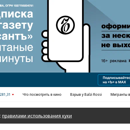
Реклама в «Ъ» www.kommersant.ru/ad
281,31
Что посмотреть в кино
Взрыв у Balzi Rossi
Мигранты в
с
правилами использования куки