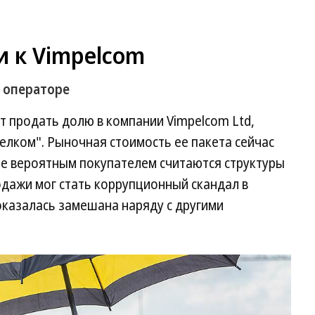
 к Vimpelcom
в операторе
т продать долю в компании Vimpelcom Ltd,
лком". Рыночная стоимость ее пакета сейчас
лее вероятным покупателем считаются структуры
одажи мог стать коррупционный скандал в
оказалась замешана наряду с другими