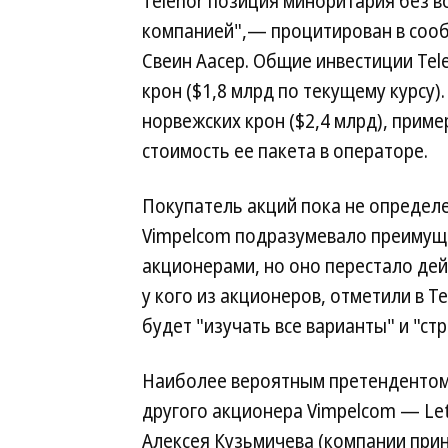
Telenor позиция миноритария без 
компанией",— процитирован в сооб
Свеин Аасер. Общие инвестиции Tel
крон ($1,8 млрд по текущему курсу)
норвежских крон ($2,4 млрд), прим
стоимость ее пакета в операторе.
Покупатель акций пока не определ
Vimpelcom подразумевало преимущ
акционерами, но оно перестало дейс
у кого из акционеров, отметили в T
будет "изучать все варианты" и "с
Наиболее вероятным претендентом н
другого акционера Vimpelcom — Le
Алексея Кузьмичева (компании при