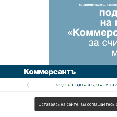
Коммерсантъ
$ 82,16
€ 94,83
¥ 12,23
IMOEX 2
Предыдущая
страница
Оставаясь на сайте, вы соглашаетесь 