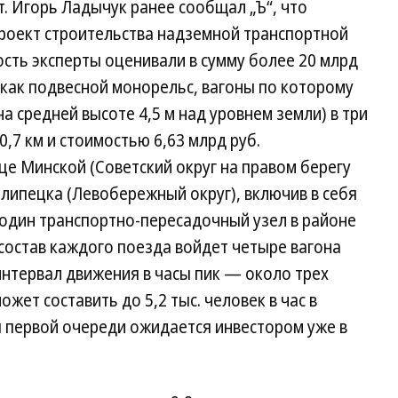
т. Игорь Ладычук ранее сообщал „Ъ“, что
роект строительства надземной транспортной
сть эксперты оценивали в сумму более 20 млрд
и как подвесной монорельс, вагоны по которому
на средней высоте 4,5 м над уровнем земли) в три
,7 км и стоимостью 6,63 млрд руб.
е Минской (Советский округ на правом берегу
липецка (Левобережный округ), включив в себя
 один транспортно-пересадочный узел в районе
 состав каждого поезда войдет четыре вагона
нтервал движения в часы пик — около трех
жет составить до 5,2 тыс. человек в час в
 первой очереди ожидается инвестором уже в