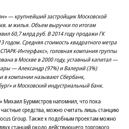
он» — крупнейший застройщик Московской
н кв. м жилья. Объем выручки по итогам
вил 60,7 млрд руб. В 2014 году продажи ГК
3 годом. Средняя стоимость квадратного метра
«СПАРК-Интерфакс», головная компания группы
ана в Москве в 2000 году, уставный капитал —
иары — Александр (97%) и Валерий (3%)
 в компании называют Сбербанк,
бург» и Московский индустриальный банк.
а» Михаил Бурмистров напомнил, что пока
 частные средства, можно считать лишь станцию
rocus Group. Также к подобным проектам можно
двух станций около действующего торгового