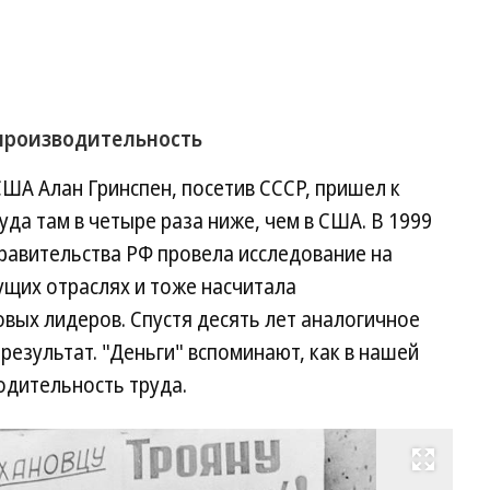
 производительность
США Алан Гринспен, посетив СССР, пришел к
да там в четыре раза ниже, чем в США. В 1999
правительства РФ провела исследование на
ущих отраслях и тоже насчитала
вых лидеров. Спустя десять лет аналогичное
результат. "Деньги" вспоминают, как в нашей
одительность труда.
Развернуть на весь экран