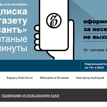
Реклама в «Ъ» www.kommersant.ru/ad
Взрыв у Balzi Rossi
Мигранты в Испании
Навстречу выборам
с
правилами использования куки