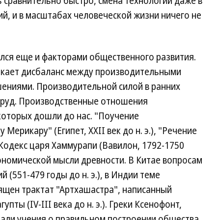
 сравнительно быстро, смена технологий даже в
й, и в масштабах человеческой жизни ничего не
лся еще и факторами общественного развития.
икает дисбаланс между производительными
ениями. Производительной силой в ранних
труд. Производственные отношения
которых дошли до нас. "Поучение
Мерикару" (Египет, XXII век до н. э.), "Речение
.), Кодекс царя Хаммурапи (Вавилон, 1792-1750
кономической мысли древности. В Китае вопросам
 (551-479 годы до н. э.), в Индии теме
щен трактат "Артхашастра", написанный
пты (IV-III века до н. э.). Греки Ксенофонт,
вали учения о правильном построении общества