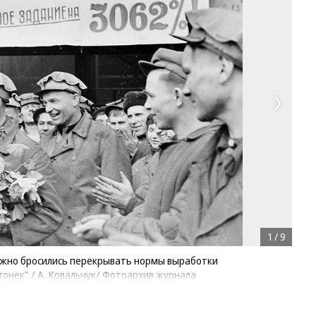
1
/
9
ружно бросились перекрывать нормы выработки
гонек" / А. Ковальчук/ Фотоархив журнала