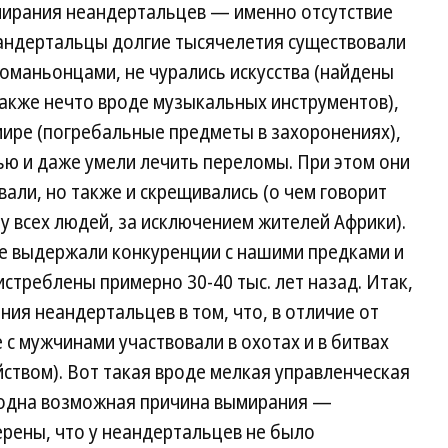
ымирания неандертальцев — именно отсутствие
еандертальцы долгие тысячелетия существовали
оманьонцами, не чурались искусства (найдены
также нечто вроде музыкальных инструментов),
мире (погребальные предметы в захоронениях),
ью и даже умели лечить переломы. При этом они
али, но также и скрещивались (о чем говорит
 у всех людей, за исключением жителей Африки).
не выдержали конкуренции с нашими предками и
истреблены примерно 30-40 тыс. лет назад. Итак,
ния неандертальцев в том, что, в отличие от
с мужчинами участвовали в охотах и в битвах
ством). Вот такая вроде мелкая управленческая
 одна возможная причина вымирания —
ерены, что у неандертальцев не было