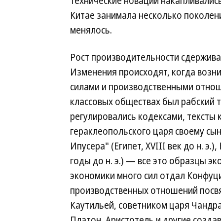
технические новации накапливались
Китае занимала несколько поколени
менялось.
Рост производительности сдержива
Изменения происходят, когда возн
силами и производственными отнош
классовых обществах был рабский 
регулировались кодексами, тексты 
гераклеопольского царя своему сыну 
Ипусера" (Египет, XVIII век до н. э
годы до н. э.) — все это образцы э
экономики много сил отдал Конфуций
производственных отношений посвя
Каутильей, советником царя Чандрагу
Платон, Аристотель и другие созда