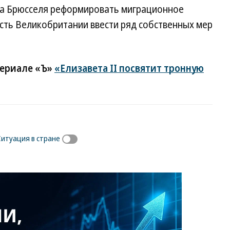
аза Брюсселя реформировать миграционное
сть Великобритании ввести ряд собственных мер
териале «Ъ»
«Елизавета II посвятит тронную
Ситуация в стране