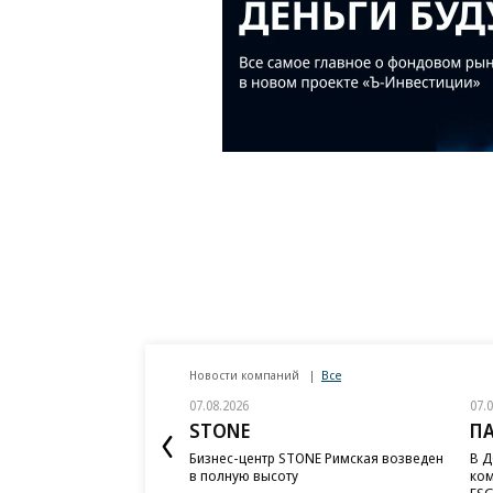
Новости компаний
Все
07.08.2026
07.
STONE
П
Бизнес-центр STONE Римская возведен
В Д
в полную высоту
ком
ESG