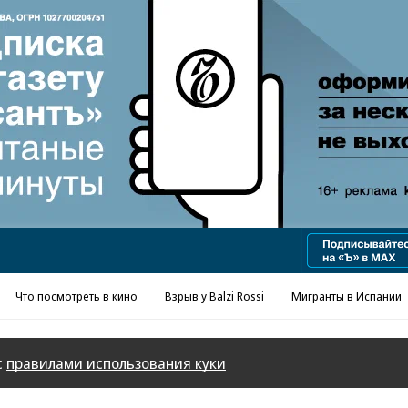
Реклама в «Ъ» www.kommersant.ru/ad
Что посмотреть в кино
Взрыв у Balzi Rossi
Мигранты в Испании
с
правилами использования куки