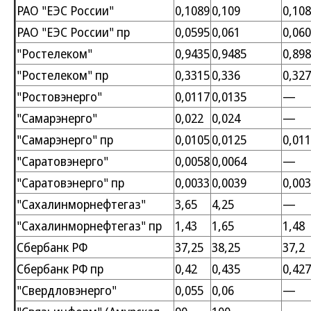
РАО "ЕЭС России"
0,1089
0,109
0,10
РАО "ЕЭС России" пр
0,0595
0,061
0,06
"Ростелеком"
0,9435
0,9485
0,89
"Ростелеком" пр
0,3315
0,336
0,32
"Ростовэнерго"
0,0117
0,0135
—
"Самарэнерго"
0,022
0,024
—
"Самарэнерго" пр
0,0105
0,0125
0,011
"Саратовэнерго"
0,0058
0,0064
—
"Саратовэнерго" пр
0,0033
0,0039
0,00
"Сахалинморнефтегаз"
3,65
4,25
—
"Сахалинморнефтегаз" пр
1,43
1,65
1,48
Сбербанк РФ
37,25
38,25
37,2
Сбербанк РФ пр
0,42
0,435
0,42
"Свердловэнерго"
0,055
0,06
—