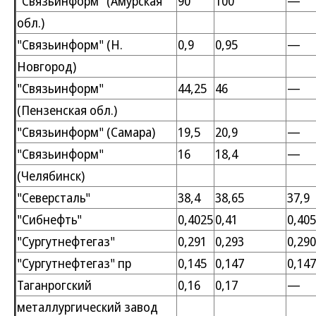
"Связьинформ" (Амурская
90
100
—
обл.)
"Связьинформ" (Н.
0,9
0,95
—
Новгород)
"Связьинформ"
44,25
46
—
(Пензенская обл.)
"Связьинформ" (Самара)
19,5
20,9
—
"Связьинформ"
16
18,4
—
(Челябинск)
"Северсталь"
38,4
38,65
37,9
"Сибнефть"
0,4025
0,41
0,40
"Сургутнефтегаз"
0,291
0,293
0,29
"Сургутнефтегаз" пр
0,145
0,147
0,147
Таганрогский
0,16
0,17
—
металлургический завод