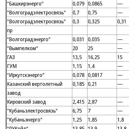
"Башкирэнерго"
0,079
0,0865
—
"Волгоградэлектросвязь"
0,7
0,75
—
"Волгоградэлектросвязь"
0,3
0,325
0,31
пр
"Волгоградэнерго"
0,031
0,035
—
"Вымпелком"
20
25
—
ГАЗ
13,5
16,25
15
ГУМ
1,15
1,4
—
"Иркутскэнерго"
0,078
0,0817
—
Казанский вертолетный
0,185
0,21
—
завод
Кировский завод
2,415
2,87
—
"Кубаньэлектросвязь"
6,75
7
—
"Кубаньэнерго"
1,25
1,85
1,8
"ЛУКойл"
13,85
13,9
13,8