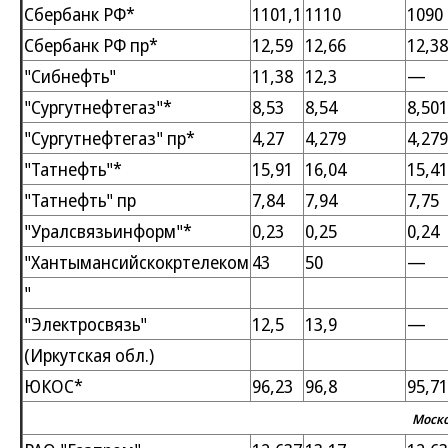
Сбербанк РФ*
1101,1
1110
1090
Сбербанк РФ пр*
12,59
12,66
12,38
"Сибнефть"
11,38
12,3
—
"Сургутнефтегаз"*
8,53
8,54
8,501
"Сургутнефтегаз" пр*
4,27
4,279
4,279
"Татнефть"*
15,91
16,04
15,41
"Татнефть" пр
7,84
7,94
7,75
"Уралсвязьинформ"*
0,23
0,25
0,24
"Хантымансийскокртелеком
43
50
—
"
"Электросвязь"
12,5
13,9
—
(Иркутская обл.)
ЮКОС*
96,23
96,8
95,71
Моско