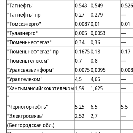
"Татнефть"
0,543
0,549
0,526
"Татнефть" пр
0,27
0,279
—
"Томскэнерго"
0,0087
0,01
0,01
"Тулаэнерго"
0,005
0,0053
—
"Тюменьнефтегаз"
0,34
0,36
—
"Тюменьнефтегаз" пр
0,1675
0,18
0,17
"Тюменьтелеком"
0,7
0,8
—
"Уралсвязьинформ"
0,0075
0,0095
0,008
"Уралтелеком"
4,5
4,65
—
"Хантымансийскокртелеком
1,59
1,625
—
"
"Черногорнефть"
5,25
6,5
5,5
"Электросвязь"
2,52
2,7
—
(Белгородская обл.)