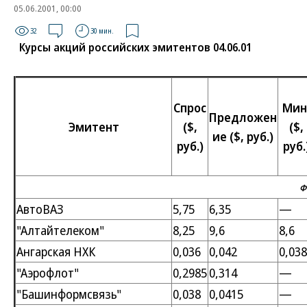
05.06.2001, 00:00
32
30 мин.
Курсы акций российских эмитентов 04.06.01
Спрос
Мин
Предложен
Эмитент
($,
($,
ие ($, руб.)
руб.)
руб.
Ф
АвтоВАЗ
5,75
6,35
—
"Алтайтелеком"
8,25
9,6
8,6
Ангарская НХК
0,036
0,042
0,038
"Аэрофлот"
0,2985
0,314
—
"Башинформсвязь"
0,038
0,0415
—