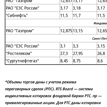
РАО "Газпром"
12,637
13,17
12,6
РАО "ЕЭС России"
3,17
3,18
3,17
"Сибнефть"
11,5
11,7
11,5
Фондовая
РАО "Газпром"
12,875
13,15
12,65
Санкт-Пет
РАО "ЕЭС России"
3,1
3,3
3,15
"Ростелеком"
27,3
27,95
26,8
"Сургутнефтегаз"
8,45
8,75
8,6
*Объемы торгов даны с учетом режима
переговорных сделок (РПС). RTS Board — система
индикативных котировок фондовой биржи РТС. пр —
привилегированные акции. Для РТС даны котировки