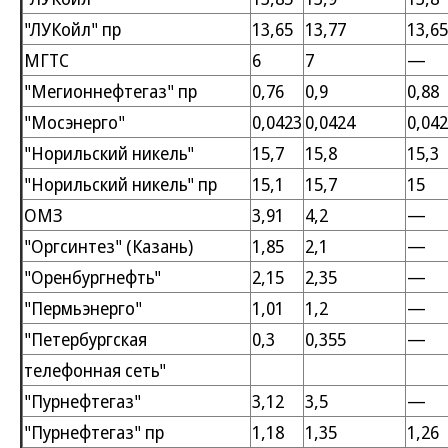
"ЛУКойл" пр
13,65
13,77
13,65
МГТС
6
7
—
"Мегионнефтегаз" пр
0,76
0,9
0,88
"Мосэнерго"
0,0423
0,0424
0,04
"Норильский никель"
15,7
15,8
15,3
"Норильский никель" пр
15,1
15,7
15
ОМЗ
3,91
4,2
—
"Оргсинтез" (Казань)
1,85
2,1
—
"Оренбургнефть"
2,15
2,35
—
"Пермьэнерго"
1,01
1,2
—
"Петербургская
0,3
0,355
—
телефонная сеть"
"Пурнефтегаз"
3,12
3,5
—
"Пурнефтегаз" пр
1,18
1,35
1,26