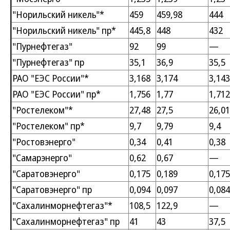
"Норильский никель"*
459
459,98
444
"Норильский никель" пр*
445,8
448
432
"Пурнефтегаз"
92
99
—
"Пурнефтегаз" пр
35,1
36,9
35,5
РАО "ЕЭС России"*
3,168
3,174
3,143
РАО "ЕЭС России" пр*
1,756
1,77
1,712
"Ростелеком"*
27,48
27,5
26,01
"Ростелеком" пр*
9,7
9,79
9,4
"Ростовэнерго"
0,34
0,41
0,38
"Самарэнерго"
0,62
0,67
—
"Саратовэнерго"
0,175
0,189
0,175
"Саратовэнерго" пр
0,094
0,097
0,084
"Сахалинморнефтегаз"*
108,5
122,9
—
"Сахалинморнефтегаз" пр
41
43
37,5