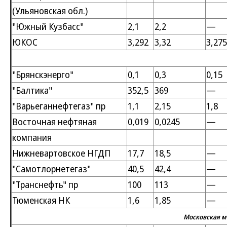
(Ульяновская обл.)
"Южный Кузбасс"
2,1
2,2
—
ЮКОС
3,292
3,32
3,275
"Брянскэнерго"
0,1
0,3
0,15
"Балтика"
352,5
369
—
"Варьеганнефтегаз" пр
1,1
2,15
1,8
Восточная нефтяная
0,019
0,0245
—
компания
Нижневартовское НГДП
17,7
18,5
—
"Самотлорнетегаз"
40,5
42,4
—
"Транснефть" пр
100
113
—
Тюменская НК
1,6
1,85
—
Московская м