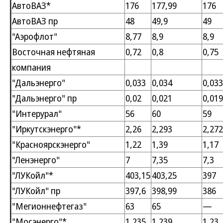
АвтоВАЗ*
176
177,99
176
АвтоВАЗ пр
48
49,9
49
"Аэрофлот"
8,77
8,9
8,9
Восточная нефтяная
0,72
0,8
0,75
компания
"Дальэнерго"
0,033
0,034
0,033
"Дальэнерго" пр
0,02
0,021
0,019
"Интерурал"
56
60
59
"Иркутскэнерго"*
2,26
2,293
2,272
"Красноярскэнерго"
1,22
1,39
1,17
"Ленэнерго"
7
7,35
7,3
"ЛУКойл"*
403,15
403,25
397
"ЛУКойл" пр
397,6
398,99
386
"Мегионнефтегаз"
63
65
—
"Мосэнерго"*
1,235
1,239
1,23