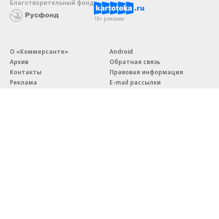
Благотворительный фонд
18+ реклама
О «Коммерсанте»
Android
Архив
Обратная связь
Контакты
Правовая информация
Реклама
E-mail рассылки
Вакансии
18+
© АО «Коммерсантъ». 127006, Москва, Оружейный переулок д. 41,
тел. +7 (495) 797-69-70.
Сетевое издание «Коммерсантъ» (доменное имя сайта:
kommersant.ru) зарегистрировано Федеральной службой
по надзору в сфере связи, информационных технологий и массовых
коммуникаций (Роскомнадзор), регистрационный номер и дата
принятия решения о регистрации: серия
Эл № ФС77-76922
от 11 октября 2019 г.