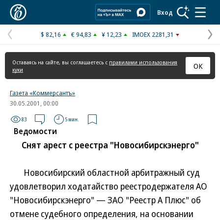
Коммерсантъ
Вход
$ 82,16
€ 94,83
¥ 12,23
IMOEX 2281,31
Предыдущая
С
страница
с
Оставаясь на сайте, вы соглашаетесь с
правилами использования
ОК
куки
Газета «Коммерсантъ»
30.05.2001, 00:00
83
5 мин.
Ведомости
Снят арест с реестра "Новосибирскэнерго"
Новосибирский областной арбитражный суд
удовлетворил ходатайство реестродержателя АО
"Новосибирскэнерго" — ЗАО "Реестр А Плюс" об
отмене судебного определения, на основании