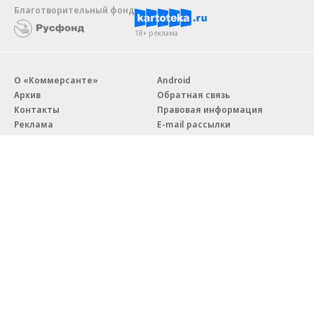
Благотворительный фонд
18+ реклама
О «Коммерсанте»
Android
Архив
Обратная связь
Контакты
Правовая информация
Реклама
E-mail рассылки
Вакансии
18+
© АО «Коммерсантъ». 127006, Москва, Оружейный переулок д. 41,
тел. +7 (495) 797-69-70.
Сетевое издание «Коммерсантъ» (доменное имя сайта:
kommersant.ru) зарегистрировано Федеральной службой
по надзору в сфере связи, информационных технологий и массовых
коммуникаций (Роскомнадзор), регистрационный номер и дата
принятия решения о регистрации: серия
Эл № ФС77-76922
от 11 октября 2019 г.