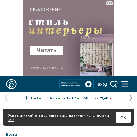
Реклама в «Ъ» www.kommersant.ru/ad
Коммерсантъ
Вход
$ 81,40
€ 94,05
¥ 12,17
IMOEX 2279,40
Предыдущая
С
страница
с
Оставаясь на сайте, вы соглашаетесь с
правилами использования
ОК
куки
Волга