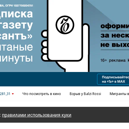
Реклама в «Ъ» www.kommersant.ru/ad
281,31
Что посмотреть в кино
Взрыв у Balzi Rossi
Мигранты в
с
правилами использования куки