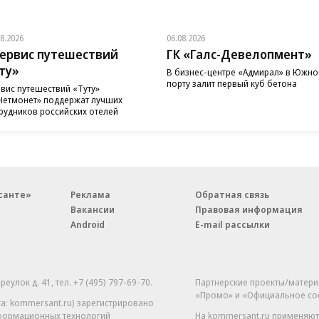
08.2026
06.08.2026
ервис путешествий
ГК «Галс-Девелопмент»
ту»
В бизнес-центре «Адмирал» в Южн
порту залит первый куб бетона
вис путешествий «Туту»
Нетмонет» поддержат лучших
рудников российских отелей
санте»
Реклама
Обратная связь
Вакансии
Правовая информация
Android
E-mail рассылки
реулок д. 41,
тел. +7 (495) 797-69-70.
Партнерские проекты/матери
«Промо» и «Официальное со
а: kommersant.ru) зарегистрировано
нформационных технологий
На kommersant.ru применяют