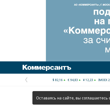
Коммерсантъ
$ 82,16
€ 94,83
¥ 12,23
IMOEX 2
Предыдущая
страница
Оставаясь на сайте, вы соглашаетесь 