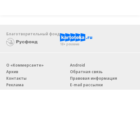
Благотворительный фонд
18+ реклама
О «Коммерсанте»
Android
Архив
Обратная связь
Контакты
Правовая информация
Реклама
E-mail рассылки
Вакансии
18+
© АО «Коммерсантъ». 127006, Москва, Оружейный переулок д. 41,
тел. +7 (495) 797-69-70.
Сетевое издание «Коммерсантъ» (доменное имя сайта: