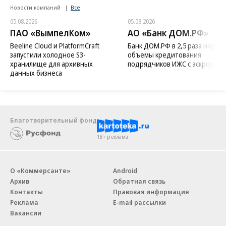
Новости компаний
Все
05.08.2026
05.08.2026
ПАО «ВымпелКом»
АО «Банк ДОМ.РФ»
Beeline Cloud и PlatformCraft
Банк ДОМ.РФ в 2,5 раза нараст
запустили холодное S3-
объемы кредитования
хранилище для архивных
подрядчиков ИЖС с эскроу
данных бизнеса
Благотворительный фонд
18+ реклама
О «Коммерсанте»
Android
Архив
Обратная связь
Контакты
Правовая информация
Реклама
E-mail рассылки
Вакансии