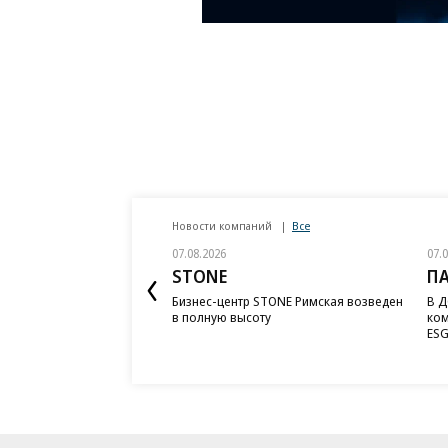
Новости компаний
Все
07.08.2026
07.
STONE
П
Бизнес-центр STONE Римская возведен
В Д
в полную высоту
ком
ESG