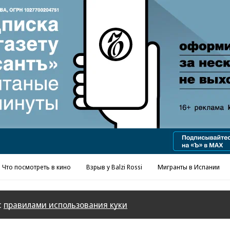
Реклама в «Ъ» www.kommersant.ru/ad
Что посмотреть в кино
Взрыв у Balzi Rossi
Мигранты в Испании
с
правилами использования куки