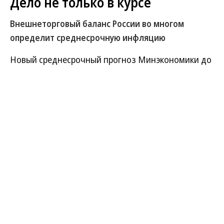
Дело не только в курсе
Внешнеторговый баланс России во многом
определит среднесрочную инфляцию
Новый среднесрочный прогноз Минэкономики до
2028 года традиционно строится в двух вариантах
— базовом и консервативном. В обоих из них
заложено возвращение инфляции к 4% с 2026 года
и постепенное снижение ключевой ставки Банка
России. Однако независимые аналитики
указывают: движение к целевому уровню
инфляции будет осложнено слабостью рубля и
сокращением внешнеторговой выручки в твердой
валюте. Через этот канал внешние шоки сегодня,
вероятно, сильнее всего передаются во
внутренние цены, и именно он во многом