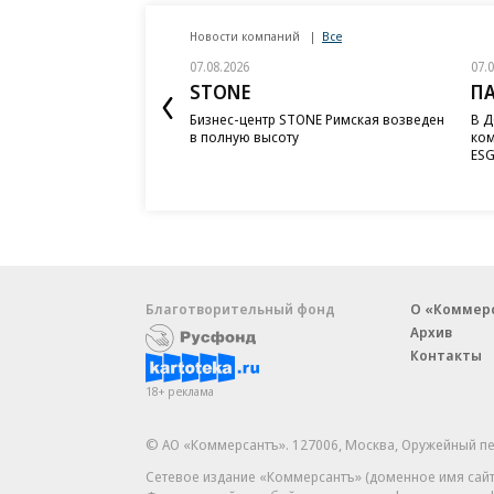
Новости компаний
Все
07.08.2026
07.
STONE
П
Бизнес-центр STONE Римская возведен
В Д
в полную высоту
ком
ESG
Благотворительный фонд
О «Коммер
Архив
Контакты
18+ реклама
© АО «Коммерсантъ». 127006, Москва, Оружейный пе
Сетевое издание «Коммерсантъ» (доменное имя сайт