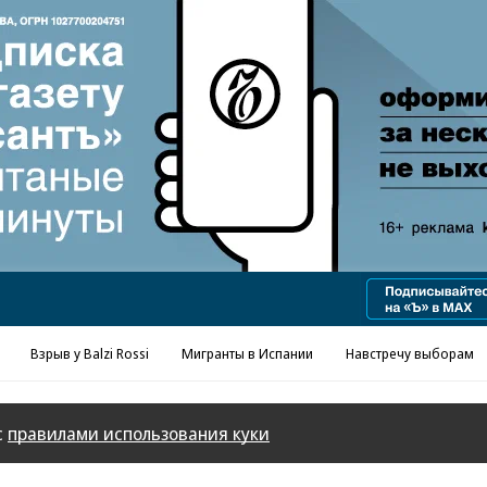
Реклама в «Ъ» www.kommersant.ru/ad
Взрыв у Balzi Rossi
Мигранты в Испании
Навстречу выборам
с
правилами использования куки