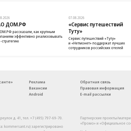
08.2026
07.08.2026
АО ДОМ.РФ
«Сервис путешествий
Туту»
ОМ.РФ рассказали, как крупным
паниям эффективно реализовывать
Сервис путешествий «Туту»
-стратегию
и «Нетмонет» поддержат лучших
сотрудников российских отелей
санте»
Реклама
Обратная связь
Вакансии
Правовая информация
Android
E-mail рассылки
реулок д. 41,
тел. +7 (495) 797-69-70.
Партнерские проекты/матери
«Промо» и «Официальное со
а: kommersant.ru) зарегистрировано