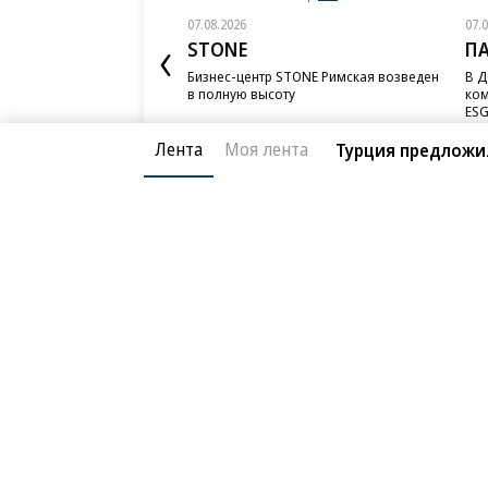
07.08.2026
07.
STONE
П
Бизнес-центр STONE Римская возведен
В Д
в полную высоту
ком
ESG
Лента
Моя лента
Турция предложил
Благотворительный фонд
О «Коммер
Архив
Контакты
18+ реклама
© АО «Коммерсантъ». 127006, Москва, Оружейный пе
Сетевое издание «Коммерсантъ» (доменное имя сайт
Федеральной службой по надзору в сфере связи, и
и массовых коммуникаций (Роскомнадзор), регистра