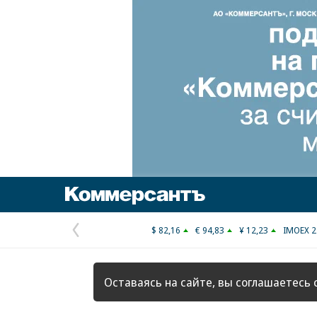
Коммерсантъ
$ 82,16
€ 94,83
¥ 12,23
IMOEX 2
Предыдущая
страница
Оставаясь на сайте, вы соглашаетесь 