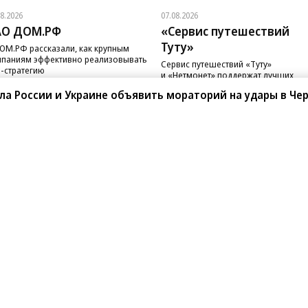
08.2026
07.08.2026
АО ДОМ.РФ
«Сервис путешествий
Туту»
ОМ.РФ рассказали, как крупным
паниям эффективно реализовывать
Сервис путешествий «Туту»
-стратегию
и «Нетмонет» поддержат лучших
сотрудников российских отелей
а России и Украине объявить мораторий на удары в Че
санте»
Реклама
Обратная связь
Вакансии
Правовая информация
Android
E-mail рассылки
реулок д. 41,
тел. +7 (495) 797-69-70.
Партнерские проекты/матери
«Промо» и «Официальное со
а: kommersant.ru) зарегистрировано
нформационных технологий
На kommersant.ru применяют
ционный номер и дата принятия