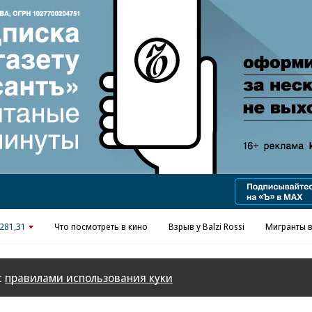
Реклама в «Ъ» www.kommersant.ru/ad
281,31
Что посмотреть в кино
Взрыв у Balzi Rossi
Мигранты в
с
правилами использования куки