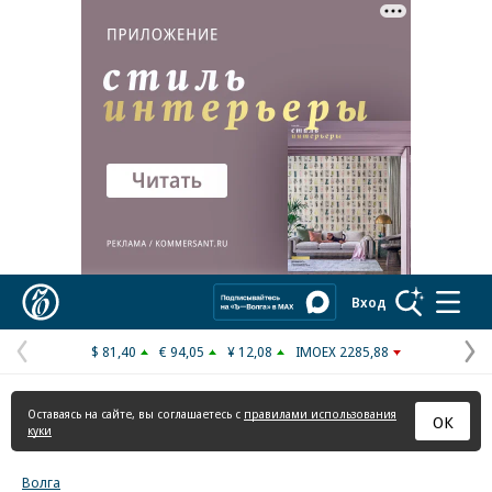
Реклама в «Ъ» www.kommersant.ru/ad
Коммерсантъ
Вход
$ 81,40
€ 94,05
¥ 12,08
IMOEX 2285,88
Предыдущая
С
страница
с
Оставаясь на сайте, вы соглашаетесь с
правилами использования
ОК
куки
Волга