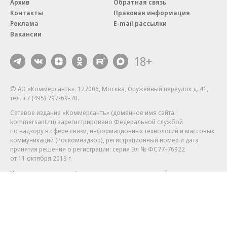
Архив
Обратная связь
Контакты
Правовая информация
Реклама
E-mail рассылки
Вакансии
18+
© АО «Коммерсантъ». 127006, Москва, Оружейный переулок д. 41,
тел. +7 (495) 797-69-70.
Сетевое издание «Коммерсантъ» (доменное имя сайта:
kommersant.ru) зарегистрировано Федеральной службой
по надзору в сфере связи, информационных технологий и массовых
коммуникаций (Роскомнадзор), регистрационный номер и дата
принятия решения о регистрации: серия
Эл № ФС77-76922
от 11 октября 2019 г.
Партнерские проекты/материалы, новости компаний, материалы
с пометкой «Промо» и «Официальное сообщение» опубликованы
на коммерческой основе.
На kommersant.ru применяются рекомендательные технологии.
Подробнее