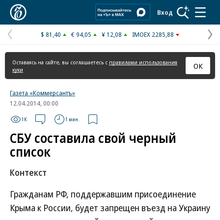
Коммерсантъ
Вход
$ 81,40
€ 94,05
¥ 12,08
IMOEX 2285,88
Предыдущая
С
страница
с
Оставаясь на сайте, вы соглашаетесь с
правилами использования
ОК
куки
Газета «Коммерсантъ»
12.04.2014, 00:00
1K
1 мин.
СБУ составила свой черный
список
Контекст
Гражданам РФ, поддержавшим присоединение
Крыма к России, будет запрещен въезд на Украину