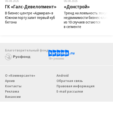
06.08.2026
06.08.2026
ГК «Галс-Девелопмент»
«Донстрой»
В бизнес-центре «Адмирал» в
Тренд на лояльность: покупат
Южном порту залит первый куб
недвижимости бизнес-класса в
бетона
из 10 случаев остаются
в сегменте
Благотворительный фонд
18+ реклама
О «Коммерсанте»
Android
Архив
Обратная связь
Контакты
Правовая информация
Реклама
E-mail рассылки
Вакансии
18+