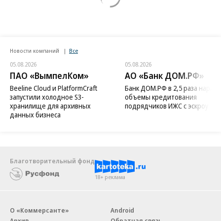
Новости компаний
Все
05.08.2026
05.08.2026
ПАО «ВымпелКом»
АО «Банк ДОМ.РФ»
Beeline Cloud и PlatformCraft
Банк ДОМ.РФ в 2,5 раза нараст
запустили холодное S3-
объемы кредитования
хранилище для архивных
подрядчиков ИЖС с эскроу
данных бизнеса
Благотворительный фонд
18+ реклама
О «Коммерсанте»
Android
Архив
Обратная связь