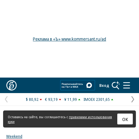
Реклама в «Ъ» www.kommersant.ru/ad
Коммерсантъ
Вход
$ 80,92
€ 93,19
¥ 11,99
IMOEX 2301,65
Предыдущая
С
страница
с
Оставаясь на сайте, вы соглашаетесь с
правилами использования
ОК
куки
Weekend