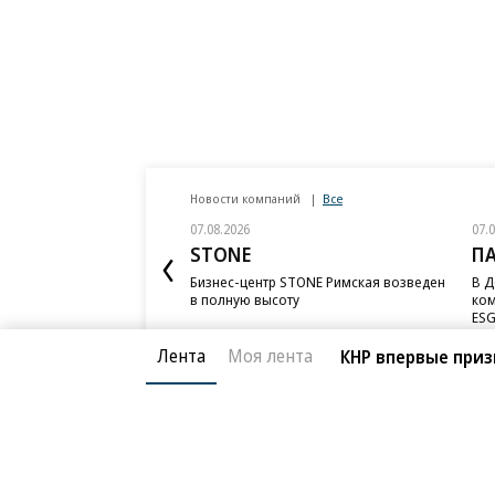
Новости компаний
Все
07.08.2026
07.
STONE
П
Бизнес-центр STONE Римская возведен
В Д
в полную высоту
ком
ESG
Лента
Моя лента
КНР впервые при
Благотворительный фонд
О «Коммер
Архив