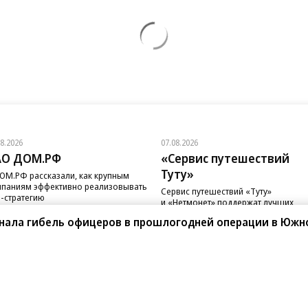
08.2026
07.08.2026
АО ДОМ.РФ
«Сервис путешествий
Туту»
ОМ.РФ рассказали, как крупным
паниям эффективно реализовывать
Сервис путешествий «Туту»
-стратегию
и «Нетмонет» поддержат лучших
сотрудников российских отелей
знала гибель офицеров в прошлогодней операции в Южн
санте»
Реклама
Обратная связь
Вакансии
Правовая информация