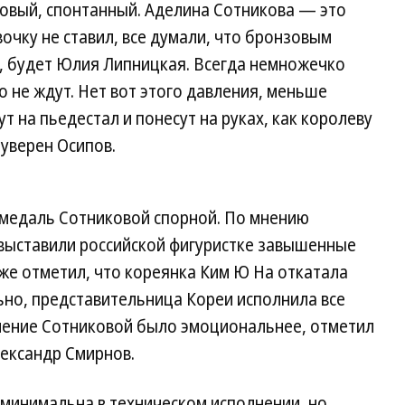
овый, спонтанный. Аделина Сотникова — это
вочку не ставил, все думали, что бронзовым
 будет Юлия Липницкая. Всегда немножечко
го не ждут. Нет вот этого давления, меньше
т на пьедестал и понесут на руках, как королеву
 уверен Осипов.
медаль Сотниковой спорной. По мнению
и выставили российской фигуристке завышенные
же отметил, что кореянка Ким Ю На откатала
ьно, представительница Кореи исполнила все
ление Сотниковой было эмоциональнее, отметил
ександр Смирнов.
 минимальна в техническом исполнении, но