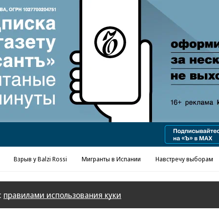
Реклама в «Ъ» www.kommersant.ru/ad
Взрыв у Balzi Rossi
Мигранты в Испании
Навстречу выборам
с
правилами использования куки