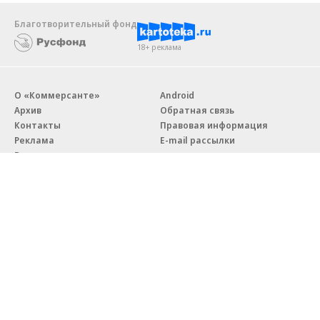
Благотворительный фонд
18+ реклама
О «Коммерсанте»
Android
Архив
Обратная связь
Контакты
Правовая информация
Реклама
E-mail рассылки
Вакансии
18+
© АО «Коммерсантъ». 127006, Москва, Оружейный переулок д. 41,
тел. +7 (495) 797-69-70.
Сетевое издание «Коммерсантъ» (доменное имя сайта:
kommersant.ru) зарегистрировано Федеральной службой
по надзору в сфере связи, информационных технологий и массовых
коммуникаций (Роскомнадзор), регистрационный номер и дата
принятия решения о регистрации: серия
Эл № ФС77-76922