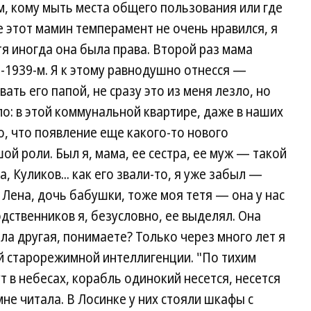
м, кому мыть места общего пользования или где
 этот мамин темперамент не очень нравился, я
тя иногда она была права. Второй раз мама
8-1939-м. Я к этому равнодушно отнесся —
ать его папой, не сразу это из меня лезло, но
ло: в этой коммунальной квартире, даже в наших
о, что появление еще какого-то нового
ой роли. Был я, мама, ее сестра, ее муж — такой
, Куликов... как его звали-то, я уже забыл —
 Лена, дочь бабушки, тоже моя тетя — она у нас
одственников я, безусловно, ее выделял. Она
ыла другая, понимаете? Только через много лет я
й старорежимной интеллигенции. "По тихим
 в небесах, корабль одинокий несется, несется
 мне читала. В Лосинке у них стояли шкафы с