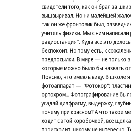
свидетели того, как он брал за шки
вышвыривал. Но ни малейшей жалоб
так он же фронтовик был, разведчик
учитель физики. Мы с ним написал
радиостанция". Куда все это делось
беспокоит. Но тому есть, к сожал
предпосылки. В мире — не только в
которые можно было бы назвать о
Поясню, что имею в виду. В школе
фотоаппарат — "Фотокор": пластино
ортохром... Фотографирование было
угадай диафрагму, выдержку, глубин
почему при красном? А что такое 
ходит с этой коробочкой, все щелка
происходит, никому не интересно. Т