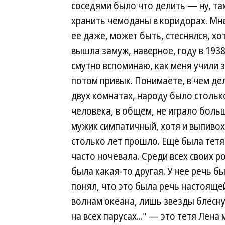
соседями было что делить — ну, та
хранить чемоданы в коридорах. Мне
ее даже, может быть, стеснялся, хо
вышла замуж, наверное, году в 193
смутно вспоминаю, как меня учили зв
потом привык. Понимаете, в чем де
двух комнатах, народу было стольк
человека, в общем, не играло больш
мужик симпатичный, хотя и выпивоха
столько лет прошло. Еще была тетя
часто ночевала. Среди всех своих р
была какая-то другая. У нее речь б
понял, что это была речь настояще
волнам океана, лишь звезды блеснут
на всех парусах..." — это тетя Лена