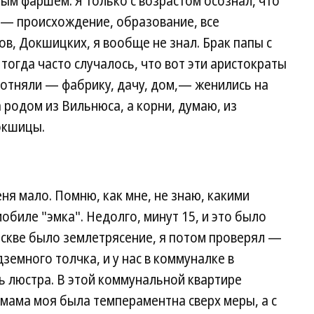
ным фаршем. Я только с возрастом осознал, что
 — происхождение, образование, все
в, Докшицких, я вообще не знал. Брак папы с
огда часто случалось, что вот эти аристократы
 отняли — фабрику, дачу, дом,— женились на
 родом из Вильнюса, а корни, думаю, из
окшицы.
ня мало. Помню, как мне, не знаю, какими
обиле "эмка". Недолго, минут 15, и это было
оскве было землетрясение, я потом проверял —
земного толчка, и у нас в коммуналке в
 люстра. В этой коммунальной квартире
 мама моя была темпераментна сверх меры, а с