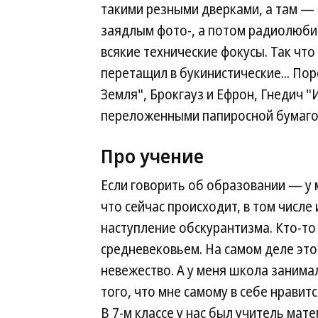
такими резными дверками, а там — ч
заядлым фото-, а потом радиолюби
всякие технические фокусы. Так чт
перетащил в букинистические... По
Земля", Брокгауз и Ефрон, Гнедич "И
переложенными папиросной бумагой.
Про учение
Если говорить об образовании — у м
что сейчас происходит, в том числе
наступление обскурантизма. Кто-то
средневековьем. На самом деле эт
невежество. А у меня школа занима
того, что мне самому в себе нравит
В 7-м классе у нас был учитель ма