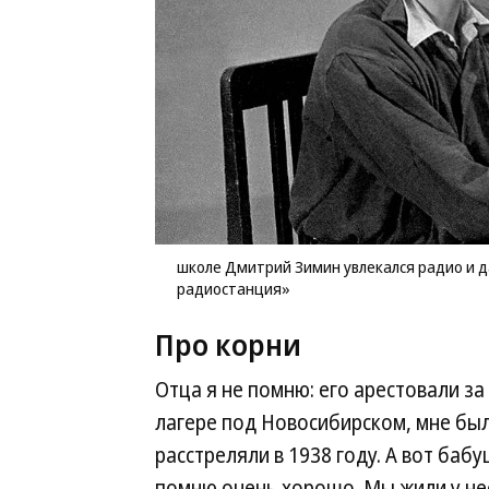
школе Дмитрий Зимин увлекался радио и 
радиостанция»
Про корни
Отца я не помню: его арестовали за
лагере под Новосибирском, мне был
расстреляли в 1938 году. А вот баб
помню очень хорошо. Мы жили у нее