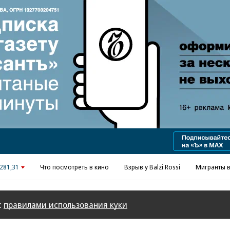
Реклама в «Ъ» www.kommersant.ru/ad
281,31
Что посмотреть в кино
Взрыв у Balzi Rossi
Мигранты в
с
правилами использования куки