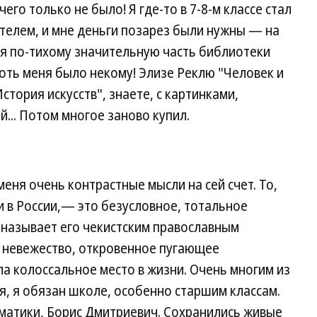
его только не было! Я где-то в 7-8-м классе стал
телем, и мне деньги позарез были нужны — на
о я по-тихому значительную часть библиотеки
роть меня было некому! Элизе Реклю "Человек и
стория искусств", знаете, с картинками,
.. Потом многое заново купил.
еня очень контрастные мысли на сей счет. То,
 и в России,— это безусловное, тотальное
 называет его чекистским православным
о невежество, откровенное пугающее
ла колоссальное место в жизни. Очень многим из
ся, я обязан школе, особенно старшим классам.
тематики, Борис Дмитриевич. Сохранились живые