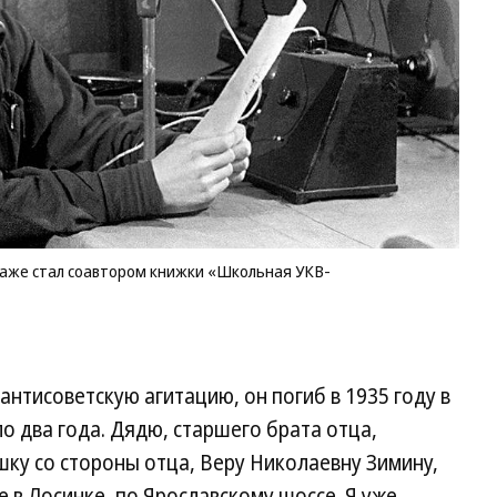
даже стал соавтором книжки «Школьная УКВ-
 антисоветскую агитацию, он погиб в 1935 году в
о два года. Дядю, старшего брата отца,
ушку со стороны отца, Веру Николаевну Зимину,
 в Лосинке, по Ярославскому шоссе. Я уже