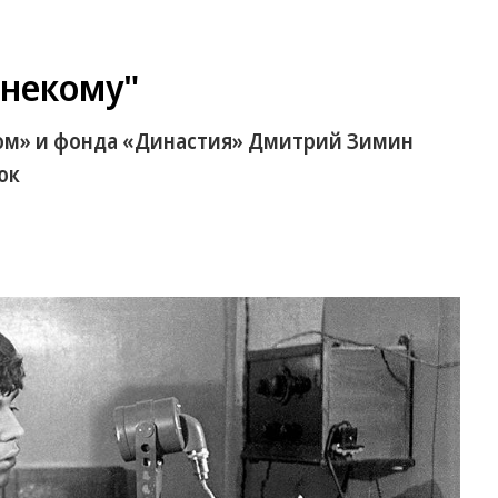
 некому"
ом» и фонда «Династия» Дмитрий Зимин
юк