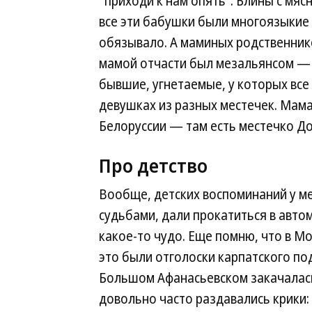
"приходи к нам опять". Блины с мяс
все эти бабушки были многоязыкие
обязывало. А маминых родственнико
мамой отчасти был мезальянсом — т
бывшие, угнетаемые, у которых все
девушках из разных местечек. Мама
Белоруссии — там есть местечко Д
Про детство
Вообще, детских воспоминаний у ме
судьбами, дали прокатиться в автом
какое-то чудо. Еще помню, что в М
это были отголоски карпатского под
Большом Афанасьевском закачалась
довольно часто раздавались крики: