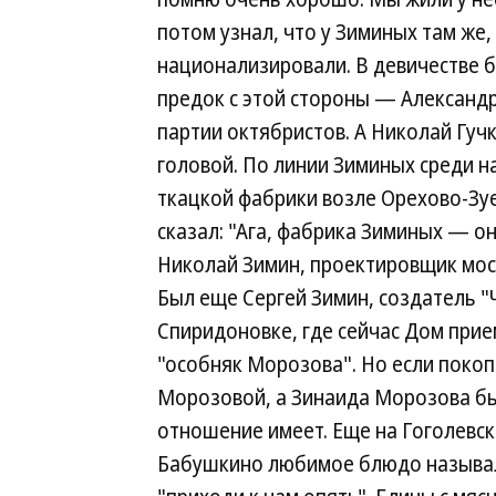
потом узнал, что у Зиминых там же
национализировали. В девичестве 
предок с этой стороны — Александр 
партии октябристов. А Николай Гучк
головой. По линии Зиминых среди 
ткацкой фабрики возле Орехово-Зуев
сказал: "Ага, фабрика Зиминых — он
Николай Зимин, проектировщик мос
Был еще Сергей Зимин, создатель "
Спиридоновке, где сейчас Дом при
"особняк Морозова". Но если покопа
Морозовой, а Зинаида Морозова был
отношение имеет. Еще на Гоголевск
Бабушкино любимое блюдо называл