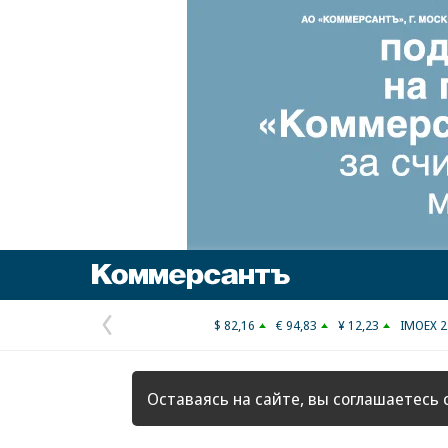
Коммерсантъ
$ 82,16
€ 94,83
¥ 12,23
IMOEX 2
Предыдущая
страница
Оставаясь на сайте, вы соглашаетесь 