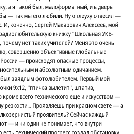
рку, а я такой был, малоформатный, и в дверь
ы — так мы его любили. Ну оплеуху отвесил —
. И, конечно, Сергей Макарович Алексеев, мой
и радиолюбительскую книжку "Школьная УКВ-
, почему нет таких учителей? Меня это очень
ению, совершенно объективные глобальные
 России — происходят опасные процессы,
тносительным и абсолютным одичанием.
 я был заядлым фотолюбителем. Первый мой
чки 9х12, "птичка вылетит", штатив,
 кроме всего технического еще и искусством —
у резкости... Проявляешь при красном свете — а
мелкозернистый проявитель? Сейчас каждый
ют — и ни один не понимает, что внутри
о есть технический прогресс создал обстановку,