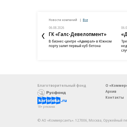
Новости компаний
Все
06.08.2026
06.
ГК «Галс-Девелопмент»
«Д
В бизнес-центре «Адмирал» в Южном
Тре
порту залит первый куб бетона
нед
слу
Благотворительный фонд
О «Коммер
Архив
Контакты
18+ реклама
© АО «Коммерсантъ». 127006, Москва, Оружейный пе