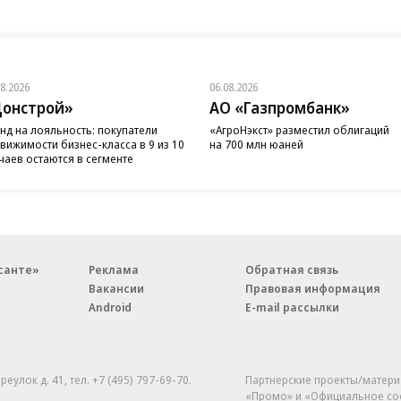
08.2026
06.08.2026
онстрой»
АО «Газпромбанк»
нд на лояльность: покупатели
«АгроНэкст» разместил облигаций
вижимости бизнес-класса в 9 из 10
на 700 млн юаней
чаев остаются в сегменте
санте»
Реклама
Обратная связь
Вакансии
Правовая информация
Android
E-mail рассылки
реулок д. 41,
тел. +7 (495) 797-69-70.
Партнерские проекты/матери
«Промо» и «Официальное со