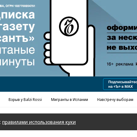
Реклама в «Ъ» www.kommersant.ru/ad
Взрыв у Balzi Rossi
Мигранты в Испании
Навстречу выборам
с
правилами использования куки