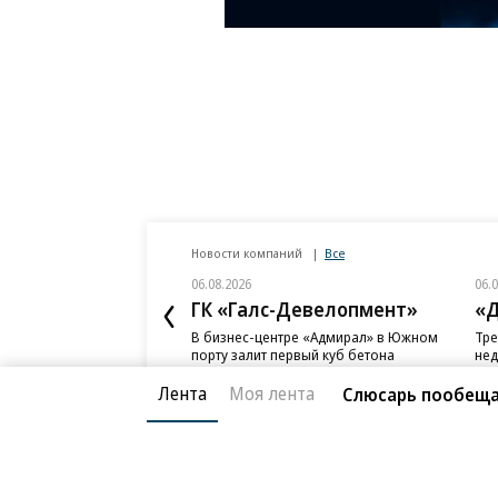
Новости компаний
Все
06.08.2026
06.
ГК «Галс-Девелопмент»
«Д
В бизнес-центре «Адмирал» в Южном
Тре
порту залит первый куб бетона
нед
слу
Лента
Моя лента
Слюсарь пообеща