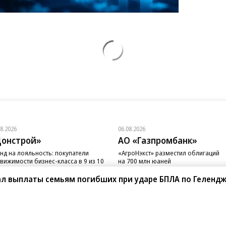
08.2026
06.08.2026
онстрой»
АО «Газпромбанк»
нд на лояльность: покупатели
«АгроНэкст» разместил облигаций
вижимости бизнес-класса в 9 из 10
на 700 млн юаней
чаев остаются в сегменте
л выплаты семьям погибших при ударе БПЛА по Гелендж