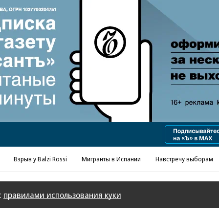
Реклама в «Ъ» www.kommersant.ru/ad
Взрыв у Balzi Rossi
Мигранты в Испании
Навстречу выборам
с
правилами использования куки