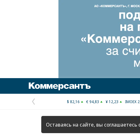
Коммерсантъ
$ 82,16
€ 94,83
¥ 12,23
IMOEX 2
Предыдущая
страница
Оставаясь на сайте, вы соглашаетесь 