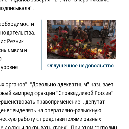
подписывала".
необходимости
онодательства.
ис Резник
ень емким и
о
Оглушенное недовольство
 уровне
х органов". "Довольно адекватным" называет
рвый зампред фракции "Справедливой России"
ершенствовать правоприменение", депутат
денег выделять на оперативно-разыскную
ческую работу с представителями разных
не должны покрывать своих". При этом господин