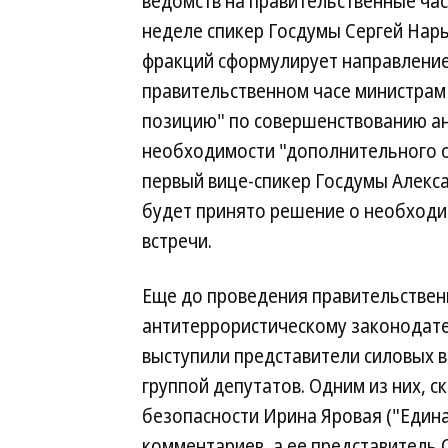
ведомств на правительственные часы
неделе спикер Госдумы Сергей Нар
фракций сформулирует направление
правительственном часе министрам
позицию" по совершенствованию ан
необходимости "дополнительного о
первый вице-спикер Госдумы Алексан
будет принято решение о необходи
встречи.
Еще до проведения правительственн
антитеррористическому законодате
выступили представители силовых в
группой депутатов. Одним из них, ск
безопасности Ирина Яровая ("Едина
комментариев, а ее представитель 