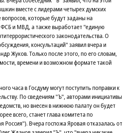
. Вчера собеседник "Ъ" заявил, что на этой
ышкин вместе с лидерами четырех думских
 вопросов, которые будут заданы на
 ФСБ и МВД, а также выработает "единую
титеррористического законодательства. О
бсуждения, консультаций" заявил вчера и
др Жуков. Только после этого, по его словам,
мости, времени и возможном формате такой
ого часа в Госдуму могут поступить поправки к
льству. По сведениям "Ъ", авторами инициативы
едомств, но внесен в нижнюю палату он будет
орее всего, станет глава комитета по
я Россия"). Вчера госпожа Яровая отказалась от
Олег Жданов заверил "Ъ", что "вчера никакие