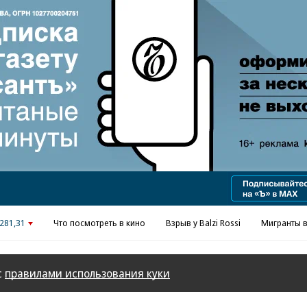
Реклама в «Ъ» www.kommersant.ru/ad
281,31
Что посмотреть в кино
Взрыв у Balzi Rossi
Мигранты в
с
правилами использования куки