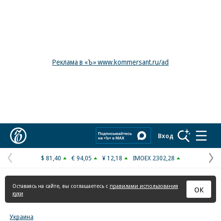
Реклама в «Ъ» www.kommersant.ru/ad
Коммерсантъ
Вход
$ 81,40
€ 94,05
¥ 12,18
IMOEX 2302,28
Предыдущая
С
страница
с
Оставаясь на сайте, вы соглашаетесь с
правилами использования
ОК
куки
Украина