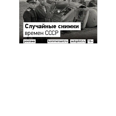
Благотворительный фонд
18+ реклама
О «Коммерсанте»
Android
Архив
Обратная связь
Контакты
Правовая информация
Реклама
E-mail рассылки
Вакансии