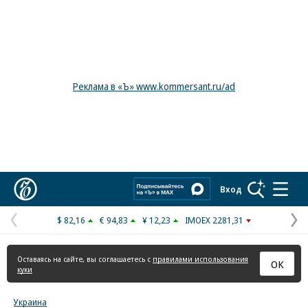
Реклама в «Ъ» www.kommersant.ru/ad
Коммерсантъ
Вход
$ 82,16
€ 94,83
¥ 12,23
IMOEX 2281,31
Предыдущая
С
страница
с
Оставаясь на сайте, вы соглашаетесь с
правилами использования
ОК
куки
Украина