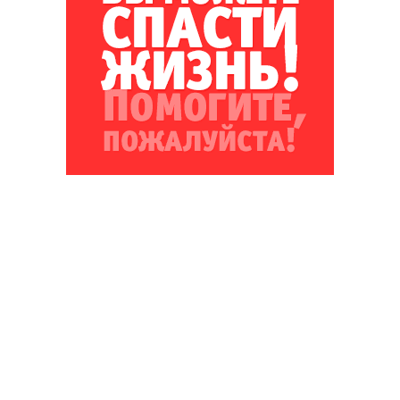
Благотворительный фонд
18+ реклама
О «Коммерсанте»
Android
Архив
Обратная связь
Контакты
Правовая информация
Реклама
E-mail рассылки
Вакансии