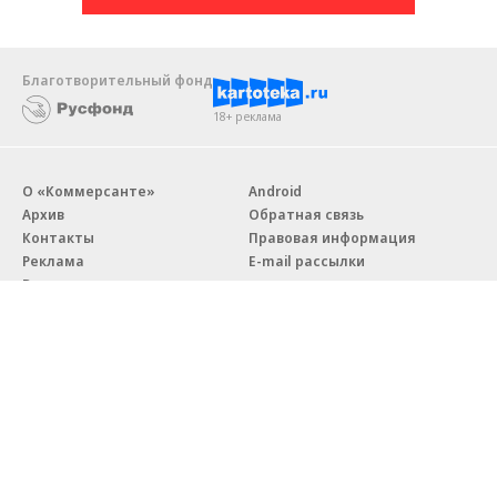
Благотворительный фонд
18+ реклама
О «Коммерсанте»
Android
Архив
Обратная связь
Контакты
Правовая информация
Реклама
E-mail рассылки
Вакансии
18+
© АО «Коммерсантъ». 127006, Москва, Оружейный переулок д. 41,
тел. +7 (495) 797-69-70.
Сетевое издание «Коммерсантъ» (доменное имя сайта:
kommersant.ru) зарегистрировано Федеральной службой
по надзору в сфере связи, информационных технологий и массовых