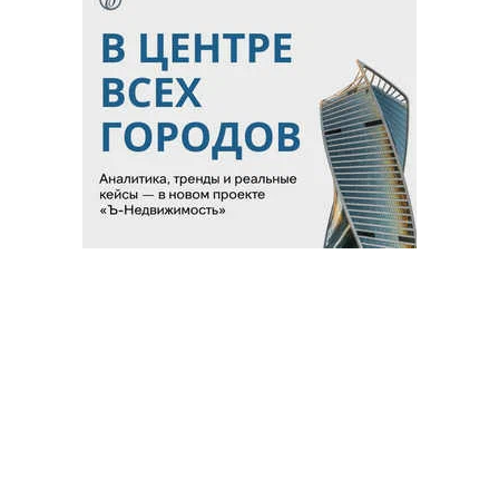
Благотворительный фонд
18+ реклама
О «Коммерсанте»
Android
Архив
Обратная связь
Контакты
Правовая информация
Реклама
E-mail рассылки