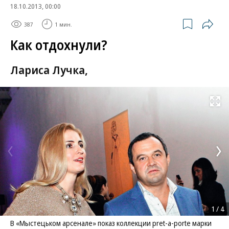
18.10.2013, 00:00
387
1 мин.
Как отдохнули?
Лариса Лучка,
Развернуть на
1
/
4
В «Мыстецьком арсенале» показ коллекции pret-a-porte марки