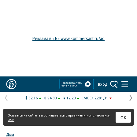
Реклама в «Ъ» www.kommersant.ru/ad
Коммерсантъ
Вход
$ 82,16
€ 94,83
¥ 12,23
IMOEX 2281,31
Предыдущая
С
страница
с
Оставаясь на сайте, вы соглашаетесь с
правилами использования
ОК
куки
Дом