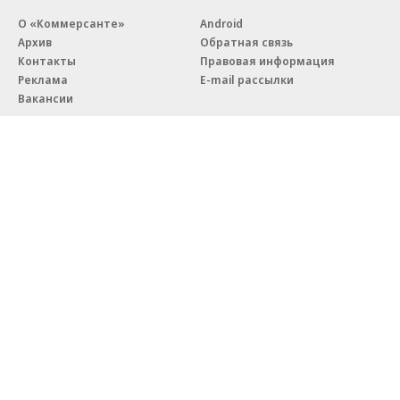
О «Коммерсанте»
Android
Архив
Обратная связь
Контакты
Правовая информация
Реклама
E-mail рассылки
Вакансии
18+
© АО «Коммерсантъ». 127006, Москва, Оружейный переулок д. 41,
тел. +7 (495) 797-69-70.
Сетевое издание «Коммерсантъ» (доменное имя сайта:
kommersant.ru) зарегистрировано Федеральной службой
по надзору в сфере связи, информационных технологий и массовых
коммуникаций (Роскомнадзор), регистрационный номер и дата
принятия решения о регистрации: серия
Эл № ФС77-76922
от 11 октября 2019 г.
Партнерские проекты/материалы, новости компаний, материалы
с пометкой «Промо» и «Официальное сообщение» опубликованы
на коммерческой основе.