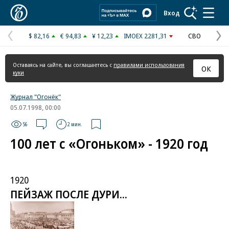
Коммерсантъ
Вход
$ 82,16
€ 94,83
¥ 12,23
IMOEX 2281,31
СВО
Предыдущая
С
страница
с
Оставаясь на сайте, вы соглашаетесь с
правилами использования
ОК
куки
Журнал "Огонёк"
05.07.1998, 00:00
56
2 мин.
100 лет с «Огоньком» - 1920 год
1920
ПЕЙЗАЖ ПОСЛЕ ДУРИ...