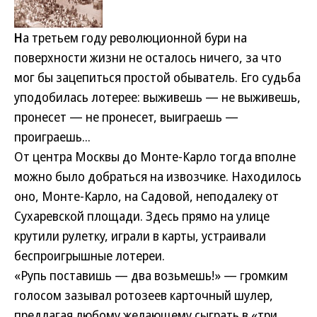
Н
а третьем году революционной бури на
поверхности жизни не осталось ничего, за что
мог бы зацепиться простой обыватель. Его судьба
уподобилась лотерее: выживешь — не выживешь,
пронесет — не пронесет, выиграешь —
проиграешь...
От центра Москвы до Монте-Карло тогда вполне
можно было добраться на извозчике. Находилось
оно, Монте-Карло, на Садовой, неподалеку от
Сухаревской площади. Здесь прямо на улице
крутили рулетку, играли в карты, устраивали
беспроигрышные лотереи.
«Рупь поставишь — два возьмешь!» — громким
голосом зазывал ротозеев карточный шулер,
предлагая любому желающему сыграть в «три