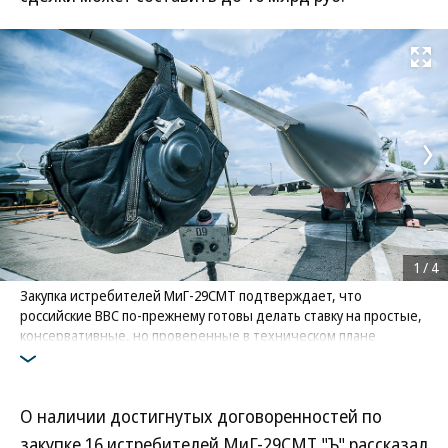
Развернуть на
1
/
4
Закупка истребителей МиГ-29СМТ подтверждает, что
российские ВВС по-прежнему готовы делать ставку на простые,
консервативные, но проверенные в техническом плане
решения
Фото: Коммерсантъ / Олег Харсеев
О наличии достигнутых договоренностей по
закупке 16 истребителей МиГ-29СМТ "Ъ" рассказал