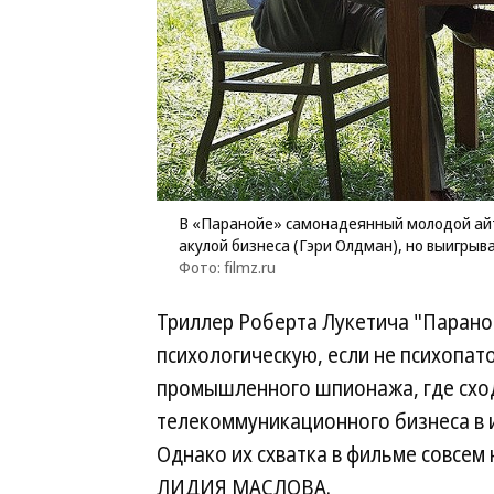
В «Паранойе» самонадеянный молодой айт
акулой бизнеса (Гэри Олдман), но выигрыв
Фото: filmz.ru
Триллер Роберта Лукетича "Параной
психологическую, если не психопат
промышленного шпионажа, где сход
телекоммуникационного бизнеса в 
Однако их схватка в фильме совсем
ЛИДИЯ МАСЛОВА.