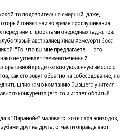
какой-то подозрительно смирный, даже,
который гоняет чаи во время прослушивания
 перед ним с проектами очередных гаджетов.
голубоглазый австралиец Лиам Хемсуорт) босс
икой: "То, что вы мне предлагаете,— это
днако не успевает свежеиспеченный
рпоративной кредитке всю уволенную вместе с
в, как его зовут обратно на собеседование, но
едрить шпионом в компанию бывшего учителя
лавного конкурента (его-то и играет обритый
да в "Паранойе" маловато, хотя пара эпизодов,
 зубами друг на друга, отчасти оправдывает