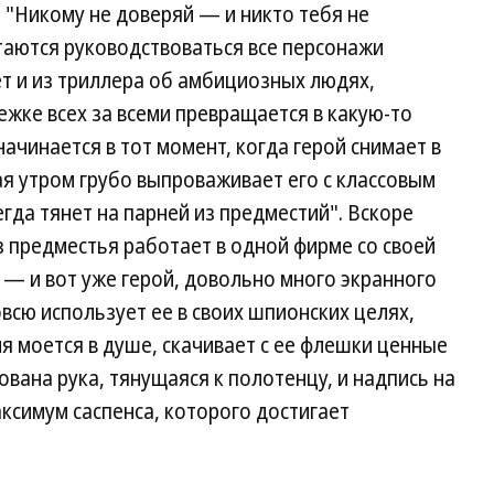
"Никому не доверяй — и никто тебя не
ытаются руководствоваться все персонажи
ет и из триллера об амбициозных людях,
ежке всех за всеми превращается в какую-то
ачинается в тот момент, когда герой снимает в
ая утром грубо выпроваживает его с классовым
егда тянет на парней из предместий". Вскоре
з предместья работает в одной фирме со своей
— и вот уже герой, довольно много экранного
сю использует ее в своих шпионских целях,
 моется в душе, скачивает с ее флешки ценные
вана рука, тянущаяся к полотенцу, и надпись на
ксимум саспенса, которого достигает