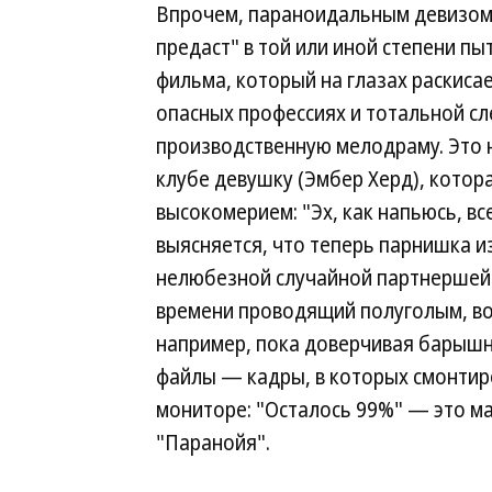
Впрочем, параноидальным девизом 
предаст" в той или иной степени п
фильма, который на глазах раскиса
опасных профессиях и тотальной сл
производственную мелодраму. Это н
клубе девушку (Эмбер Херд), котор
высокомерием: "Эх, как напьюсь, вс
выясняется, что теперь парнишка и
нелюбезной случайной партнершей 
времени проводящий полуголым, вов
например, пока доверчивая барышня
файлы — кадры, в которых смонтиро
мониторе: "Осталось 99%" — это ма
"Паранойя".