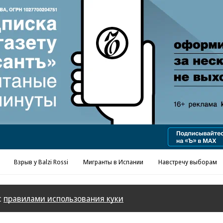
Реклама в «Ъ» www.kommersant.ru/ad
Взрыв у Balzi Rossi
Мигранты в Испании
Навстречу выборам
с
правилами использования куки