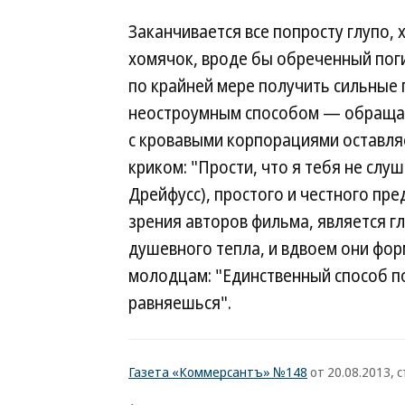
Заканчивается все попросту глупо, 
хомячок, вроде бы обреченный пог
по крайней мере получить сильные
неостроумным способом — обращает
с кровавыми корпорациями оставляе
криком: "Прости, что я тебя не слу
Дрейфусс), простого и честного пре
зрения авторов фильма, является г
душевного тепла, и вдвоем они фо
молодцам: "Единственный способ по
равняешься".
Газета «Коммерсантъ» №148
от 20.08.2013, с