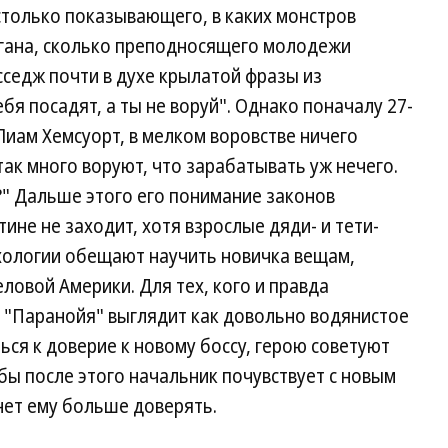
столько показывающего, в каких монстров
гана, сколько преподносящего молодежи
седж почти в духе крылатой фразы из
бя посадят, а ты не воруй". Однако поначалу 27-
Лиам Хемсуорт, в мелком воровстве ничего
так много воруют, что зарабатывать уж нечего.
?" Дальше этого его понимание законов
ине не заходит, хотя взрослые дяди- и тети-
хологии обещают научить новичка вещам,
ловой Америки. Для тех, кого и правда
, "Паранойя" выглядит как довольно водянистое
ься к доверие к новому боссу, герою советуют
о бы после этого начальник почувствует с новым
нет ему больше доверять.