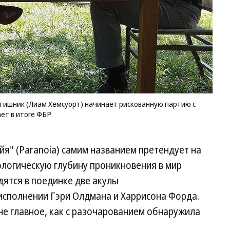
ишник (Лиам Хемсуорт) начинает рискованную партию с
ает в итоге ФБР
я" (Paranoia) самим названием претендует на
ологическую глубину проникновения в мир
ятся в поединке две акулы
исполнении Гэри Олдмана и Харрисона Форда.
 не главное, как с разочарованием обнаружила