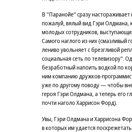
В "Паранойе" сразу настораживает 
пожалуй, вялый вид Гэри Олдмана, 
молодых сотрудников, выступающих
Самого наглого из них (смазливый 
лениво увольняет с брезгливой репл
социальная сеть по телевизору". О
безработный напоить водкой по ко
ним компанию дружков-программисто
уже по другому поводу — чтобы вн
героя Гэри Олдмана, а теперь его г
почти наголо Харрисон Форд).
Увы, Гэри Олдмана и Харрисона Фор
в которых им удается поскрежетать