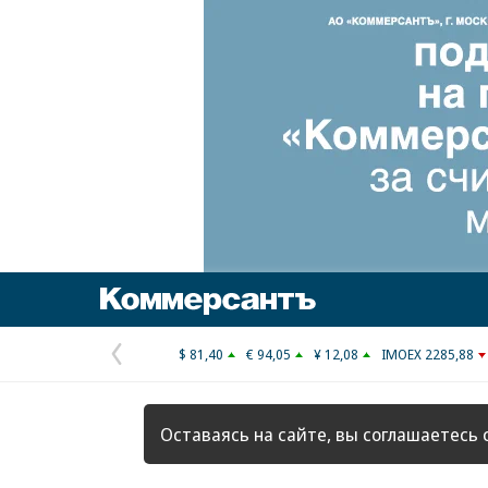
Коммерсантъ
$ 81,40
€ 94,05
¥ 12,08
IMOEX 2285,88
Предыдущая
страница
Оставаясь на сайте, вы соглашаетесь 