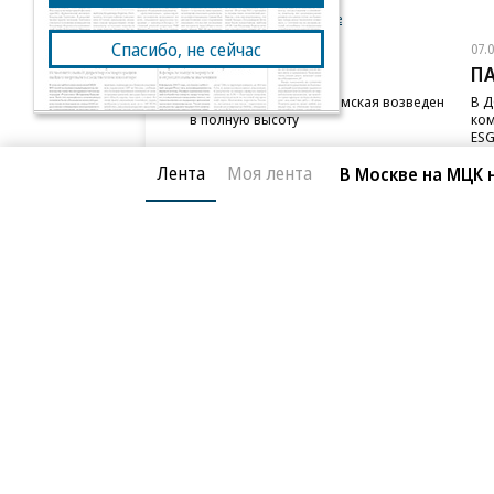
Новости компаний
Все
Спасибо, не сейчас
07.08.2026
07.
STONE
П
Бизнес-центр STONE Римская возведен
В Д
в полную высоту
ком
ESG
Лента
Моя лента
В Москве на МЦК
Благотворительный фонд
О «Коммер
Архив
Контакты
18+ реклама
© АО «Коммерсантъ». 127006, Москва, Оружейный пе
Сетевое издание «Коммерсантъ» (доменное имя сайт
Федеральной службой по надзору в сфере связи, и