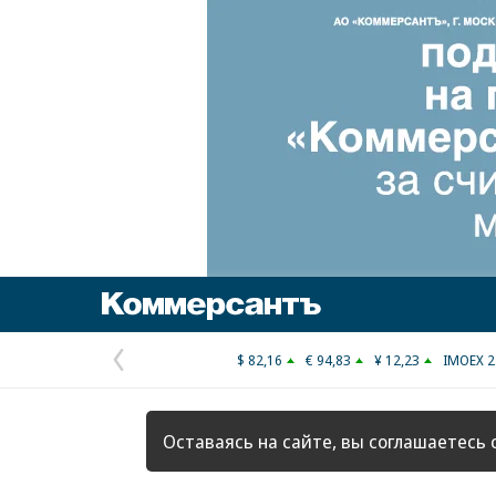
Коммерсантъ
$ 82,16
€ 94,83
¥ 12,23
IMOEX 2
Предыдущая
страница
Оставаясь на сайте, вы соглашаетесь 