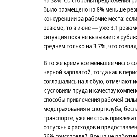
на 38%. Со стороны предложения р
было размещено на 8% меньше резю
конкуренции за рабочие места: если
резюме, то в июне — уже 3,1 резюм
ситуация пока не вызывает: в рубл
среднем только на 3,7%, что совпад
В то же время все меньшее число со
черной зарплатой, тогда как в пер
соглашались на любую, отмечают ис
к условиям труда и качеству компе
способы привлечения рабочей силы,
медстрахования и спортклуба, бесп
транспорте, уже не столь привлекат
отпускных расходов и предоставле
26% соискателей. Все чаще работн