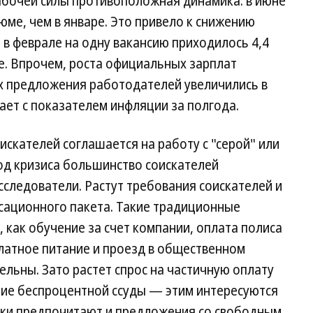
абочей силы противоположная динамика: в июне
ме, чем в январе. Это привело к снижению
 в феврале на одну вакансию приходилось 4,4
е. Впрочем, роста официальных зарплат
ях предложения работодателей увеличились в
ает с показателем инфляции за полгода.
искателей соглашается на работу с "серой" или
иод кризиса большинство соискателей
следователи. Растут требования соискателей и
нсационного пакета. Такие традиционные
 как обучение за счет компании, оплата полиса
латное питание и проезд в общественном
ельны. Зато растет спрос на частичную оплату
ние беспроцентной ссуды — этим интересуются
ики предпочитают и предложения со свободным