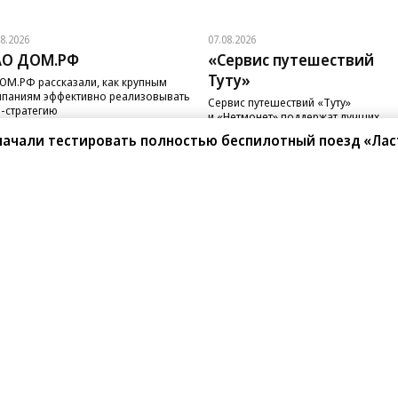
08.2026
07.08.2026
АО ДОМ.РФ
«Сервис путешествий
Туту»
ОМ.РФ рассказали, как крупным
паниям эффективно реализовывать
Сервис путешествий «Туту»
-стратегию
и «Нетмонет» поддержат лучших
сотрудников российских отелей
 начали тестировать полностью беспилотный поезд «Лас
санте»
Реклама
Обратная связь
Вакансии
Правовая информация
Android
E-mail рассылки
реулок д. 41,
тел. +7 (495) 797-69-70.
Партнерские проекты/матери
«Промо» и «Официальное со
а: kommersant.ru) зарегистрировано
нформационных технологий
На kommersant.ru применяют