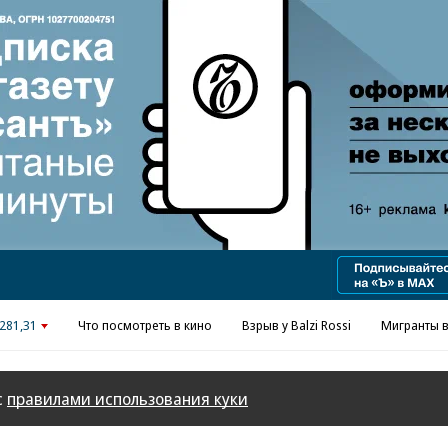
Реклама в «Ъ» www.kommersant.ru/ad
281,31
Что посмотреть в кино
Взрыв у Balzi Rossi
Мигранты в
с
правилами использования куки