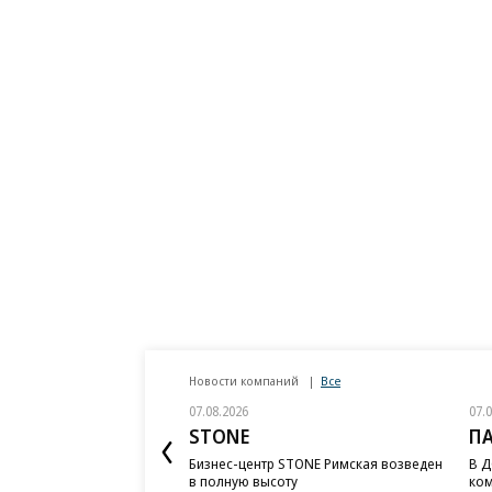
Новости компаний
Все
07.08.2026
07.
STONE
П
Бизнес-центр STONE Римская возведен
В Д
в полную высоту
ком