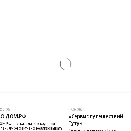
08.2026
07.08.2026
АО ДОМ.РФ
«Сервис путешествий
Туту»
ОМ.РФ рассказали, как крупным
паниям эффективно реализовывать
Сервис путешествий «Туту»