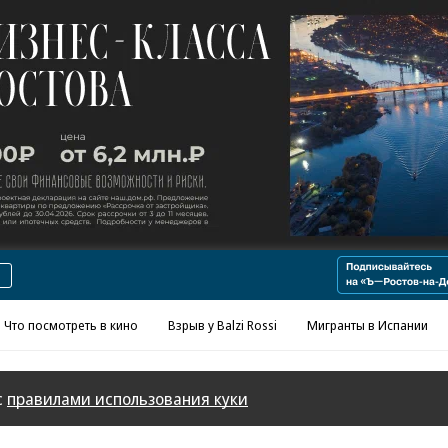
Реклама в «Ъ» www.kommersant.ru/ad
Что посмотреть в кино
Взрыв у Balzi Rossi
Мигранты в Испании
с
правилами использования куки