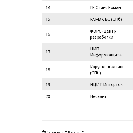
14
ГК Стинс Коман
15
РАМЭК ВС (СПб)
ФОРС-Центр
16
разработки
НИП
17
Информзащита
Корус консалтинг
18
(СПб)
19
НЦИТ Интертех
20
Неолант
*Оценка "Денег".