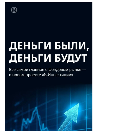
Прирост
2012/2011
4
(%)
194,4
19
6,9
—
—
—