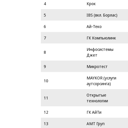
4
Крок
5
IBS (вкл. Борлас)
6
Ай-Теко
7
ГК Компьюлинк
Инфосистемы
8
Джет
9
Микротест
MAYKOR (услуги
10
аутсорсинга)
Открытые
11
технологии
12
ГК АйТи
13
АМТ Груп