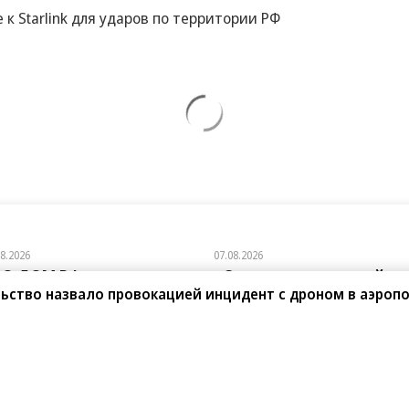
е к Starlink для ударов по территории РФ
08.2026
07.08.2026
АО ДОМ.РФ
«Сервис путешествий
ьство назвало провокацией инцидент с дроном в аэроп
Туту»
ОМ.РФ рассказали, как крупным
паниям эффективно реализовывать
Сервис путешествий «Туту»
-стратегию
и «Нетмонет» поддержат лучших
сотрудников российских отелей