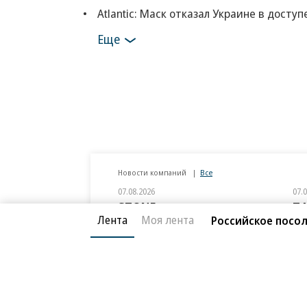
Atlantic: Маск отказал Украине в доступ
Еще
Новости компаний
Все
07.08.2026
07.
STONE
П
Лента
Моя лента
Российское посол
Бизнес-центр STONE Римская возведен
В Д
в полную высоту
ком
ESG