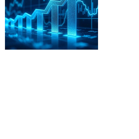
-11,5
—
10,8
—
27,2
—
-9,8
—
17,3
—
17,0
21,0
87,5
13,0
49,7
27,0
14,1
23
45,1
16,5