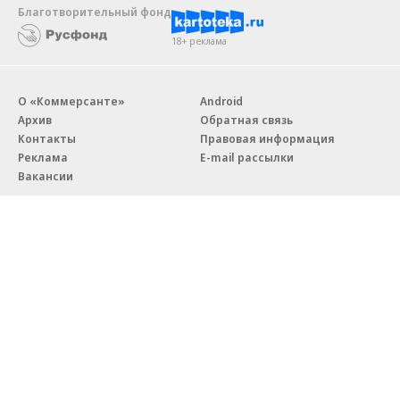
Благотворительный фонд
18+ реклама
О «Коммерсанте»
Android
Архив
Обратная связь
Контакты
Правовая информация
Реклама
E-mail рассылки
Вакансии
18+
© АО «Коммерсантъ». 127006, Москва, Оружейный переулок д. 41,
тел. +7 (495) 797-69-70.
Сетевое издание «Коммерсантъ» (доменное имя сайта:
kommersant.ru) зарегистрировано Федеральной службой
по надзору в сфере связи, информационных технологий и массовых
коммуникаций (Роскомнадзор), регистрационный номер и дата
принятия решения о регистрации: серия
Эл № ФС77-76922
от 11 октября 2019 г.