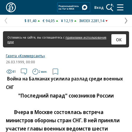
Коммерсантъ
Вход
$ 81,40
€ 94,05
¥ 12,19
IMOEX 2281,14
Предыдущая
С
страница
с
Оставаясь на сайте, вы соглашаетесь с
правилами использования
ОК
куки
Газета «Коммерсантъ»
26.03.1999, 00:00
81
2 мин.
Война на Балканах усилила разлад среди военных
СНГ
"Последний парад" союзников России
Вчера в Москве состоялась встреча
министров обороны стран СНГ. В ней приняли
участие главы военных ведомств шести