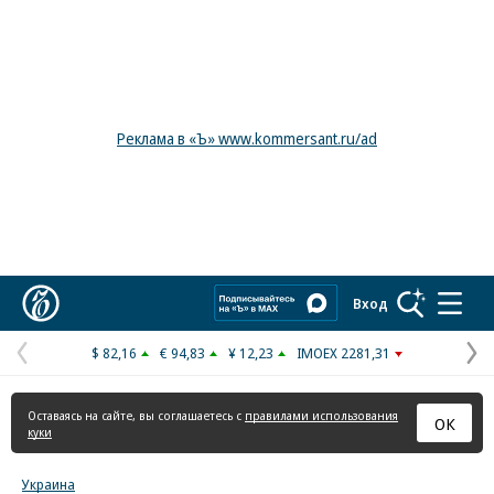
Реклама в «Ъ» www.kommersant.ru/ad
Коммерсантъ
Вход
$ 82,16
€ 94,83
¥ 12,23
IMOEX 2281,31
Предыдущая
С
страница
с
Оставаясь на сайте, вы соглашаетесь с
правилами использования
ОК
куки
Украина