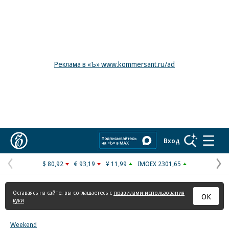
Реклама в «Ъ» www.kommersant.ru/ad
Коммерсантъ
Вход
$ 80,92
€ 93,19
¥ 11,99
IMOEX 2301,65
Предыдущая
С
страница
с
Оставаясь на сайте, вы соглашаетесь с
правилами использования
ОК
куки
Weekend