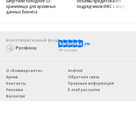
запустили холодное S3-
объемы кредитования
хранилище для архивных
подрядчиков ИЖС с эскроу
данных бизнеса
Благотворительный фонд
18+ реклама
О «Коммерсанте»
Android
Архив
Обратная связь
Контакты
Правовая информация
Реклама
E-mail рассылки
Вакансии
18+
© АО «Коммерсантъ». 127006, Москва, Оружейный переулок д. 41,
тел. +7 (495) 797-69-70.