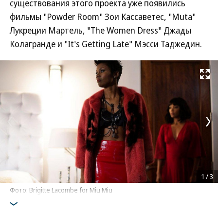
существования этого проекта уже появились
фильмы "Powder Room" Зои Кассаветес, "Muta"
Лукреции Мартель, "The Women Dress" Джады
Колагранде и "It's Getting Late" Мэсси Таджедин.
Развернуть на
1
/
3
Фото: Brigitte Lacombe for Miu Miu