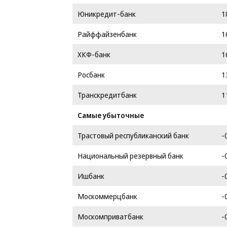
Юникредит-банк
1
Райффайзенбанк
1
ХКФ-банк
1
Росбанк
1
Транскредитбанк
1
Самые убыточные
Трастовый республиканский банк
-
Национальный резервный банк
-
Ишбанк
-
Москоммерцбанк
-
Москомприватбанк
-