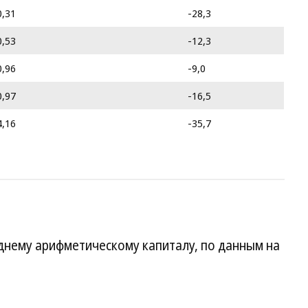
0,31
-28,3
0,53
-12,3
0,96
-9,0
0,97
-16,5
4,16
-35,7
днему арифметическому капиталу, по данным на