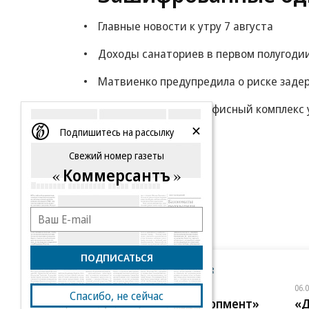
Главные новости к утру 7 августа
Доходы санаториев в первом полугоди
Матвиенко предупредила о риске заде
Wildberries выкупил офисный комплекс 
Подпишитесь на рассылку
Еще
Свежий номер газеты
Коммерсантъ
ПОДПИСАТЬСЯ
Новости компаний
Все
06.08.2026
06.
Спасибо, не сейчас
ГК «Галс-Девелопмент»
«Д