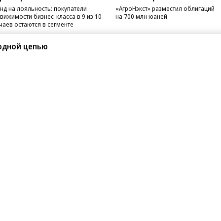
нд на лояльность: покупатели
«АгроНэкст» разместил облигаций
вижимости бизнес-класса в 9 из 10
на 700 млн юаней
чаев остаются в сегменте
одной цепью
санте»
Реклама
Обратная связь
Вакансии
Правовая информация
Android
E-mail рассылки
реулок д. 41,
тел. +7 (495) 797-69-70.
Партнерские проекты/матери
«Промо» и «Официальное со
а: kommersant.ru) зарегистрировано
нформационных технологий
На kommersant.ru применяют
ционный номер и дата принятия
1 октября 2019 г.