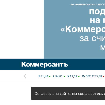
Коммерсантъ
$ 81,40
€ 94,05
¥ 12,08
IMOEX 2285,88
Предыдущая
страница
Оставаясь на сайте, вы соглашаетесь 