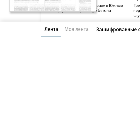
В бизнес-центре «Адмирал» в Южном
Тре
порту залит первый куб бетона
нед
слу
Лента
Моя лента
Зашифрованные 
Благотворительный фонд
О «Коммер
Архив
Контакты
18+ реклама
© АО «Коммерсантъ». 127006, Москва, Оружейный пе
Сетевое издание «Коммерсантъ» (доменное имя сайт
Федеральной службой по надзору в сфере связи, и
и массовых коммуникаций (Роскомнадзор), регистра
решения о регистрации: серия
Эл № ФС77-76922
от 1