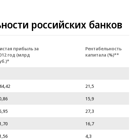
ности российских банков
истая прибыль за
Рентабельность
012 год (млрд
капитала (%)**
уб.)*
44,42
21,5
0,86
15,9
6,95
27,3
1,70
16,7
1,56
4,3