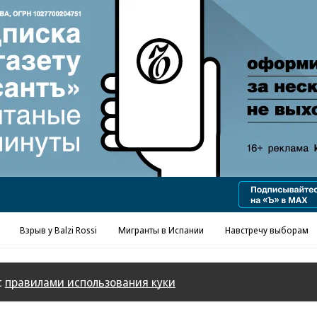
Реклама в «Ъ» www.kommersant.ru/ad
Взрыв у Balzi Rossi
Мигранты в Испании
Навстречу выборам
с
правилами использования куки