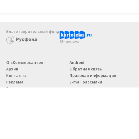
Благотворительный фонд
18+ реклама
О «Коммерсанте»
Android
Архив
Обратная связь
Контакты
Правовая информация
Реклама
E-mail рассылки
Вакансии
18+
© АО «Коммерсантъ». 127006, Москва, Оружейный переулок д. 41,
тел. +7 (495) 797-69-70.
Сетевое издание «Коммерсантъ» (доменное имя сайта: