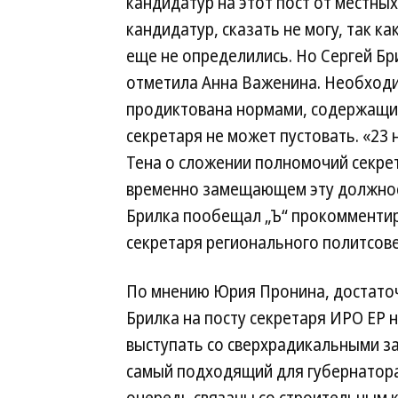
кандидатур на этот пост от местны
кандидатур, сказать не могу, так к
еще не определились. Но Сергей Бр
отметила Анна Важенина. Необходи
продиктована нормами, содержащими
секретаря не может пустовать. «23
Тена о сложении полномочий секрет
временно замещающем эту должнос
Брилка пообещал „Ъ“ прокомментир
секретаря регионального политсове
По мнению Юрия Пронина, достаточ
Брилка на посту секретаря ИРО ЕР 
выступать со сверхрадикальными за
самый подходящий для губернатора