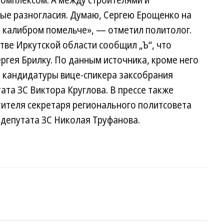
комплексом. А между строителями и
рые разногласия. Думаю, Сергею Ерощенко на
к калибром помельче», — отметил политолог.
стве Иркутской области сообщил „Ъ“, что
гея Брилку. По данным источника, кроме него
ь кандидатуры вице-спикера заксобрания
ата ЗС Виктора Круглова. В прессе также
тителя секретаря регионального политсовета
 депутата ЗС Николая Труфанова.