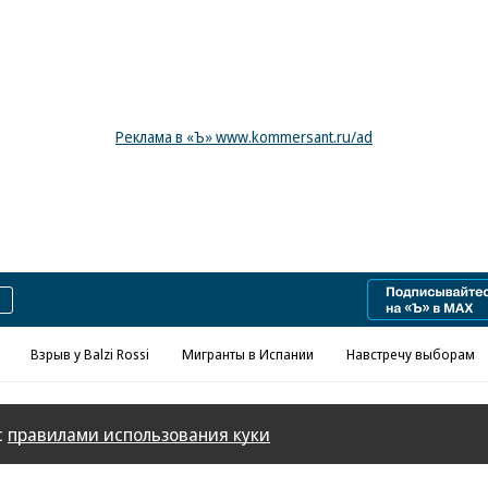
Реклама в «Ъ» www.kommersant.ru/ad
Взрыв у Balzi Rossi
Мигранты в Испании
Навстречу выборам
с
правилами использования куки