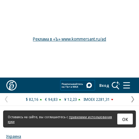
Реклама в «Ъ» www.kommersant.ru/ad
Коммерсантъ
Вход
$ 82,16
€ 94,83
¥ 12,23
IMOEX 2281,31
Предыдущая
С
страница
с
Оставаясь на сайте, вы соглашаетесь с
правилами использования
ОК
куки
Украина