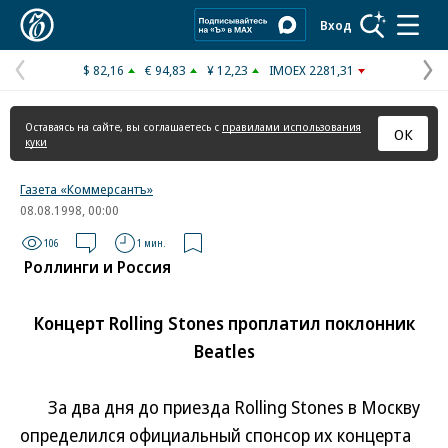
Коммерсантъ
Вход
$ 82,16
€ 94,83
¥ 12,23
IMOEX 2281,31
Предыдущая
С
страница
с
Оставаясь на сайте, вы соглашаетесь с
правилами использования
ОК
куки
Газета «Коммерсантъ»
08.08.1998, 00:00
106
1 мин.
Роллинги и Россия
Концерт Rolling Stones проплатил поклонник
Beatles
За два дня до приезда Rolling Stones в Москву
определился официальный спонсор их концерта