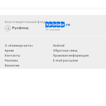
Благотворительный фонд
18+ реклама
О «Коммерсанте»
Android
Архив
Обратная связь
Контакты
Правовая информация
Реклама
E-mail рассылки
Вакансии
18+
© АО «Коммерсантъ». 127006, Москва, Оружейный переулок д. 41,
тел. +7 (495) 797-69-70.
Сетевое издание «Коммерсантъ» (доменное имя сайта: